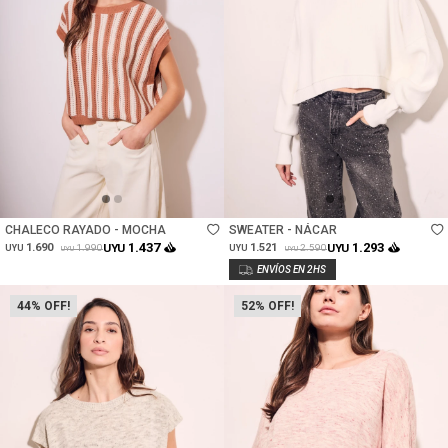
Talle
Talle
CHALECO RAYADO - MOCHA
SWEATER - NÁCAR
1.437
1.293
1.690
UYU
1.521
UYU
1.990
2.590
UYU
UYU
UYU
UYU
44
52