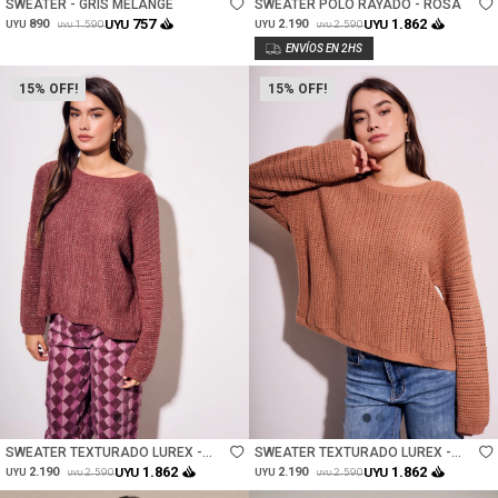
SWEATER - GRIS MELANGE
SWEATER POLO RAYADO - ROSA
757
1.862
890
UYU
2.190
UYU
1.590
2.590
UYU
UYU
UYU
UYU
15
15
Talle
Talle
SWEATER TEXTURADO LUREX -
SWEATER TEXTURADO LUREX -
BORDEAUX
MOCHA
1.862
1.862
2.190
UYU
2.190
UYU
2.590
2.590
UYU
UYU
UYU
UYU