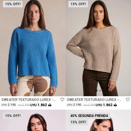
15
15
Talle
Talle
SWEATER TEXTURADO LUREX -
SWEATER TEXTURADO LUREX -
AZUL
GRIS
1.862
1.862
2.190
UYU
2.190
UYU
2.590
2.590
UYU
UYU
UYU
UYU
15
40% SEGUNDA PRENDA
15