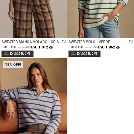
Talle
Talle
SWEATER MANGA VOLADO - GRIS
SWEATER POLO - VERDE
MELANGE
1.012
1.862
1.190
UYU
2.190
UYU
2.490
2.590
UYU
UYU
UYU
UYU
18