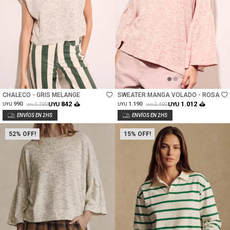
Talle
Talle
CHALECO - GRIS MELANGE
SWEATER MANGA VOLADO - ROSA
842
1.012
990
UYU
1.190
UYU
1.790
2.490
UYU
UYU
UYU
UYU
52
15