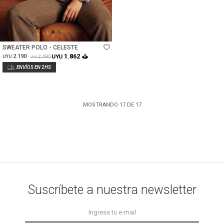
Talle
SWEATER POLO - CELESTE
1.862
2.190
UYU
2.690
UYU
UYU
MOSTRANDO
17
DE
17
Suscríbete a nuestra newsletter