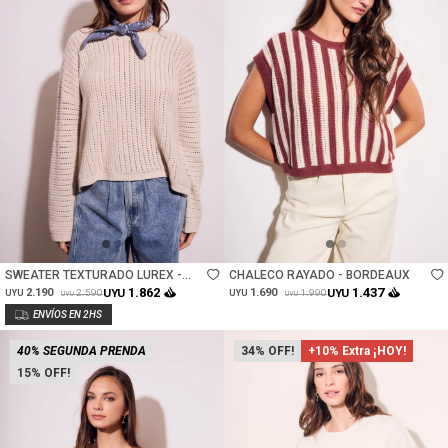
Talle
Talle
SWEATER TEXTURADO LUREX -
CHALECO RAYADO - BORDEAUX
BEIGE MELANGE
1.862
1.437
2.190
UYU
1.690
UYU
2.590
1.990
UYU
UYU
UYU
UYU
40% SEGUNDA PRENDA
34
+10% Extra ¡HOY!
15