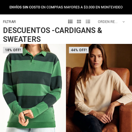



RECOMENDADOS
DESCUENTOS -CARDIGANS &
SWEATERS
18
44