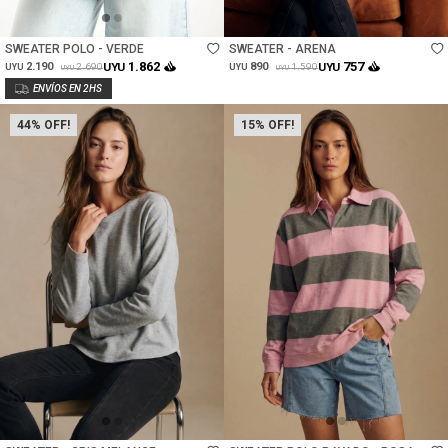
Talle
Talle
SWEATER POLO - VERDE
SWEATER - ARENA
1.862
757
2.190
UYU
890
UYU
2.690
1.590
UYU
UYU
UYU
UYU
44
15
Talle
Talle