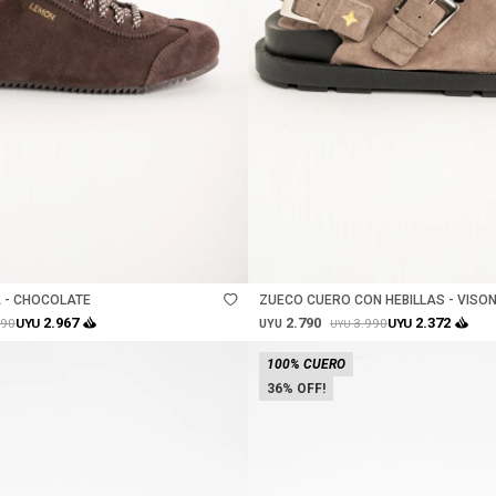
Talle
 - CHOCOLATE
ZUECO CUERO CON HEBILLAS - VISO
2.790
2.967
2.372
190
3.990
UYU
UYU
UYU
UYU
100% CUERO
36