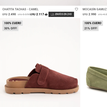
CHATITA TACHAS - CAMEL
MOCASÍN GAMUZ
2.490
2.990
2.117
3.590
4.
UYU
UYU
UYU
UYU
UYU
100% CUERO
100% CUERO
30
21