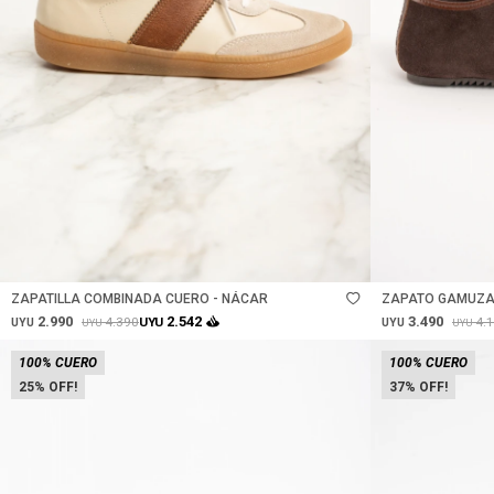
Talle
Talle
ZAPATILLA COMBINADA CUERO - NÁCAR
ZAPATO GAMUZA
2.990
3.490
2.542
4.390
4.
UYU
UYU
UYU
UYU
UYU
100% CUERO
100% CUERO
25
37