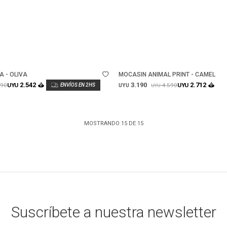
Talle
 - OLIVA
MOCASIN ANIMAL PRINT - CAMEL
3.190
2.542
2.712
790
4.590
UYU
UYU
UYU
UYU
MOSTRANDO
15
DE
15
Suscríbete a nuestra newsletter