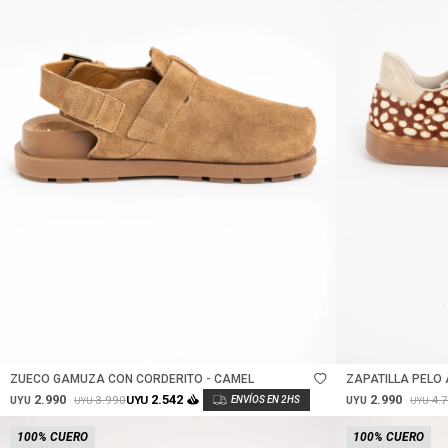
Talle
Talle
ZUECO GAMUZA CON CORDERITO - CAMEL
ZAPATILLA PELO 
2.990
2.990
2.542
3.990
4.
UYU
UYU
UYU
UYU
UYU
100% CUERO
100% CUERO