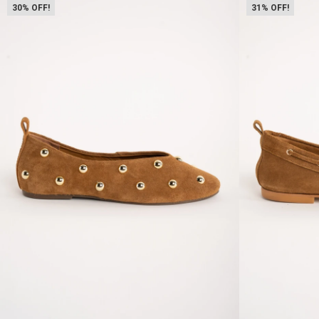
30
31
Talle
Talle