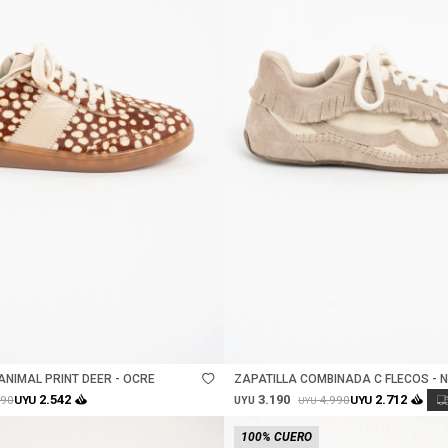
Talle
ANIMAL PRINT DEER - OCRE
ZAPATILLA COMBINADA C FLECOS - 
3.190
2.542
2.712
790
4.990
UYU
UYU
UYU
UYU
100% CUERO