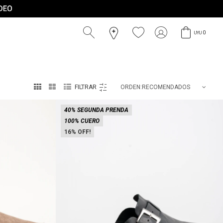
0
UYU



RECOMENDADOS
40% SEGUNDA PRENDA
100% CUERO
16