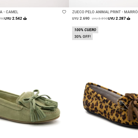
A - CAMEL
ZUECO PELO ANIMAL PRINT - MARR
2.690
2.542
2.287
390
3.890
UYU
UYU
UYU
UYU
100% CUERO
30