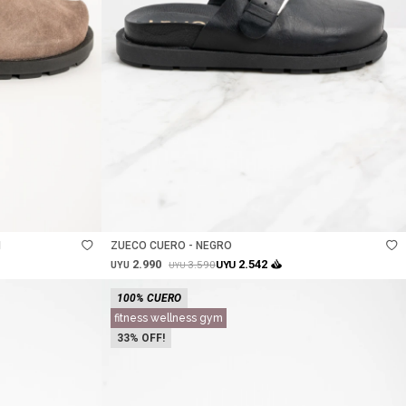
Talle
N
ZUECO CUERO - NEGRO
2.990
2.542
3.590
UYU
UYU
UYU
100% CUERO
fitness wellness gym
33