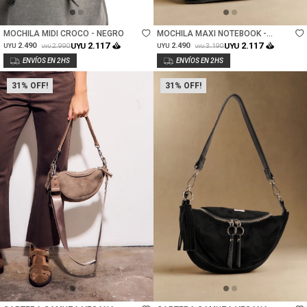
Talle
Talle
MOCHILA MIDI CROCO - NEGRO
MOCHILA MAXI NOTEBOOK -
NEGRO
2.117
2.117
2.490
UYU
2.490
UYU
2.990
3.190
UYU
UYU
UYU
UYU
31
31
Talle
Talle