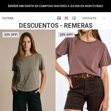



RECOMENDADOS
DESCUENTOS - REMERAS
23
23
Talle
Talle