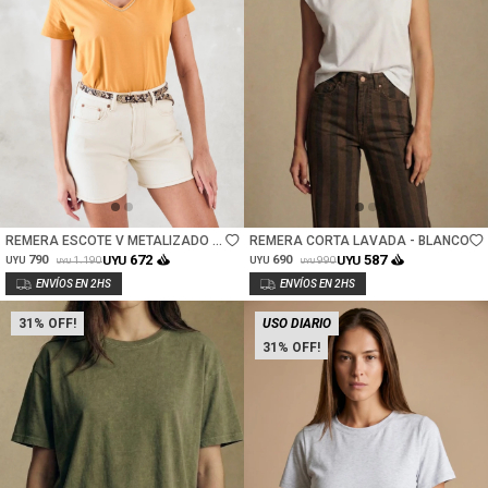
Talle
Talle
REMERA ESCOTE V METALIZADO -
REMERA CORTA LAVADA - BLANCO
CAMEL
672
587
790
UYU
690
UYU
1.190
990
UYU
UYU
UYU
UYU
31
USO DIARIO
31