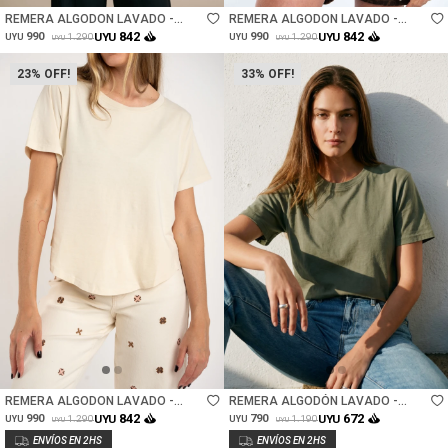
REMERA ALGODON LAVADO -
REMERA ALGODON LAVADO -
SAFARI
MOCHA
842
842
990
UYU
990
UYU
1.290
1.290
UYU
UYU
UYU
UYU
23
33
Talle
Talle
REMERA ALGODON LAVADO -
REMERA ALGODÓN LAVADO -
ARENA
SAFARI
842
672
990
UYU
790
UYU
1.290
1.190
UYU
UYU
UYU
UYU