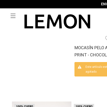

MOCASÍN PELO 
PRINT - CHOCO
Este artículo es
agotado.
100% CUERO
100% CUERO