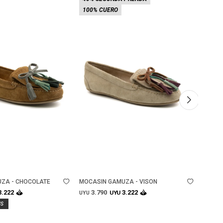
100% CUERO
100%
Talle
Ta
ZA - CHOCOLATE
MOCASIN GAMUZA - VISON
MOCAS
3.790
3.
3.222
3.222
UYU
UYU
UYU