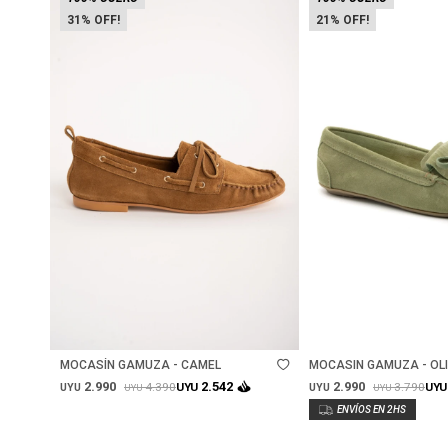
31
21
Talle
Talle
MOCASÍN GAMUZA - CAMEL
MOCASIN GAMUZA - OL
2.990
2.990
2.542
4.390
3.790
UYU
UYU
UYU
UYU
UYU
UYU