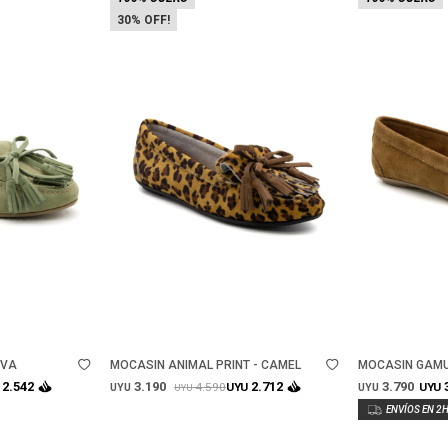
30
Talle
Talle
IVA
MOCASIN ANIMAL PRINT - CAMEL
MOCASIN GAMU
3.190
3.790
2.542
2.712
4.590
UYU
UYU
UYU
UYU
UYU