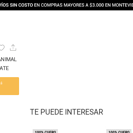
ANIMAL
LATE
tá
TE PUEDE INTERESAR
100% CUERO
100% CUERO