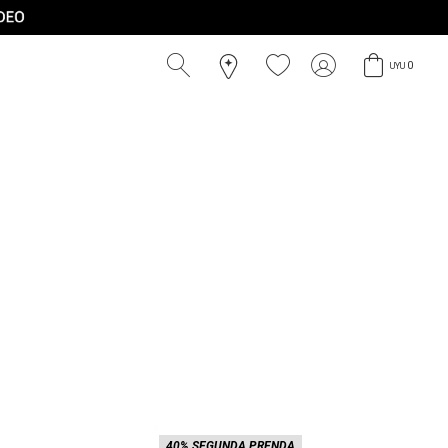
0
UYU
40% SEGUNDA PRENDA
40% 