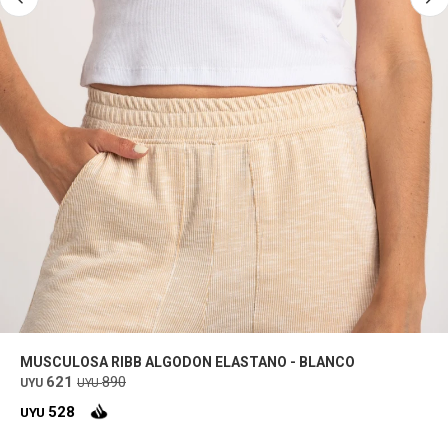
MUSCULOSA RIBB ALGODON ELASTANO - BLANCO
621
890
UYU
UYU
528
UYU