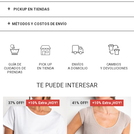
PICKUP EN TIENDAS
MÉTODOS Y COSTOS DE ENVÍO
GUÍA DE
PICK UP
ENVÍOS
CAMBIOS
CUIDADOS DE
EN TIENDA
A DOMICILIO
Y DEVOLUCIONES
PRENDAS
TE PUEDE INTERESAR
37
+10% Extra ¡HOY!
41
+10% Extra ¡HOY!