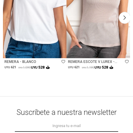
Talle
Talle
REMERA - BLANCO
REMERA ESCOTE V LUREX -
CRUDO
528
528
621
UYU
621
UYU
1.090
1.190
UYU
UYU
UYU
UYU
Suscríbete a nuestra newsletter