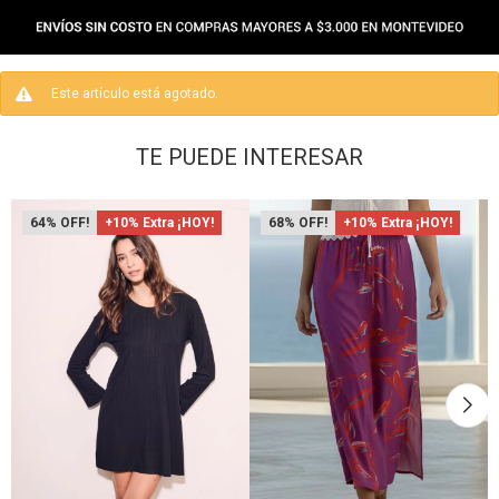
Este artículo está agotado.
TE PUEDE INTERESAR
64
+10% Extra ¡HOY!
68
+10% Extra ¡HOY!