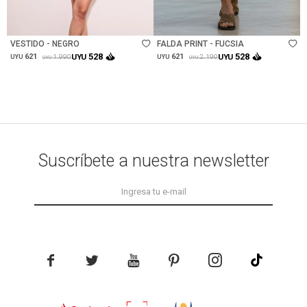
Talle
Talle
VESTIDO - NEGRO
FALDA PRINT - FUCSIA
528
528
621
UYU
621
UYU
1.990
2.190
UYU
UYU
UYU
UYU
Suscríbete a nuestra newsletter




