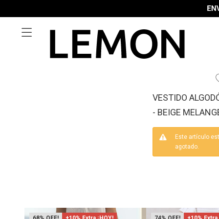

VESTIDO ALGOD
- BEIGE MELANG
Este artículo es
agotado.
68
+10% Extra ¡HOY!
74
+10% Extra