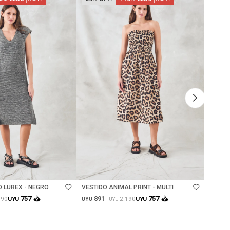
Talle
Ta
O LUREX - NEGRO
VESTIDO ANIMAL PRINT - MULTI
FALDA
891
89
757
757
990
2.190
UYU
UYU
UYU
UYU
UYU