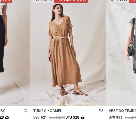
Talle
Talle
GRO
TUNICA - CAMEL
VESTIDO TEJID
621
891
28
528
3.290
2.
UYU
UYU
UYU
UYU
UYU