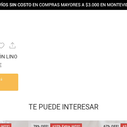
ÓN LINO
E
tá
TE PUEDE INTERESAR
 ¡HOY!
79
+10% Extra ¡HOY!
67
+1