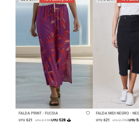
Talle
Talle
FALDA PRINT - FUCSIA
FALDA MIDI NEGRO - NE
621
621
528
5
2.190
2.790
UYU
UYU
UYU
UYU
UYU
UYU