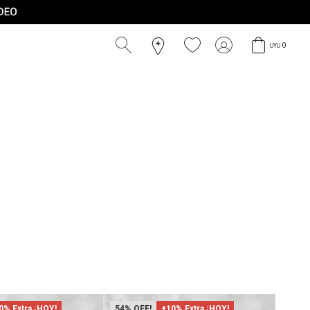
0
UYU
0% Extra ¡HOY!
54
+10% Extra ¡HOY!
58