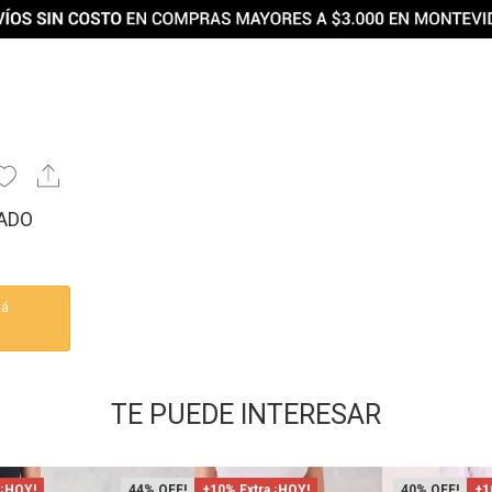
ADO
tá
TE PUEDE INTERESAR
 ¡HOY!
44
+10% Extra ¡HOY!
40
+1