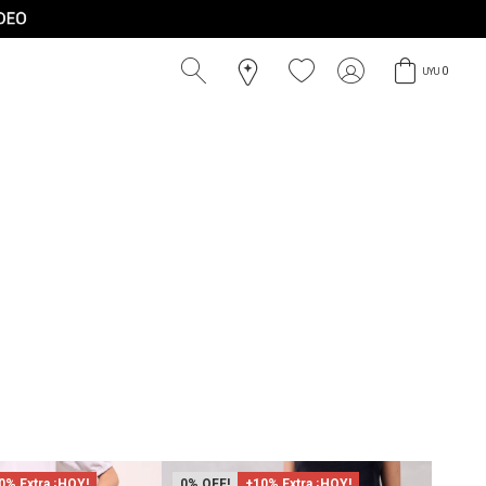
0
UYU
0% Extra ¡HOY!
0
+10% Extra ¡HOY!
37