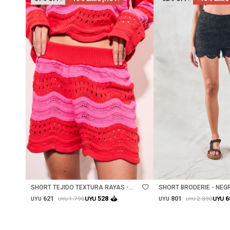
Talle
Talle
SHORT TEJIDO TEXTURA RAYAS -
SHORT BRODERIE - NEG
ROJO
621
801
528
6
1.790
2.390
UYU
UYU
UYU
UYU
UYU
UYU