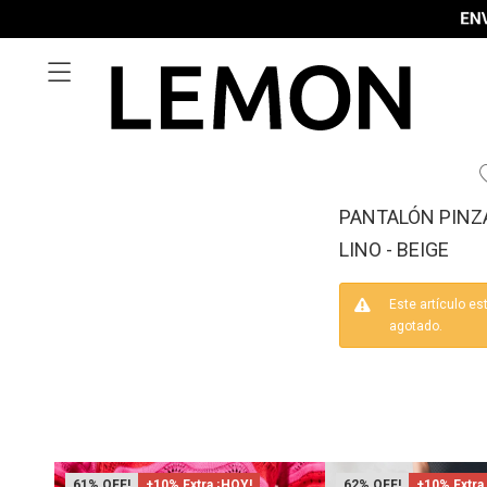

PANTALÓN PINZ
LINO - BEIGE
Este artículo es
agotado.
61
+10% Extra ¡HOY!
62
+10% Extra