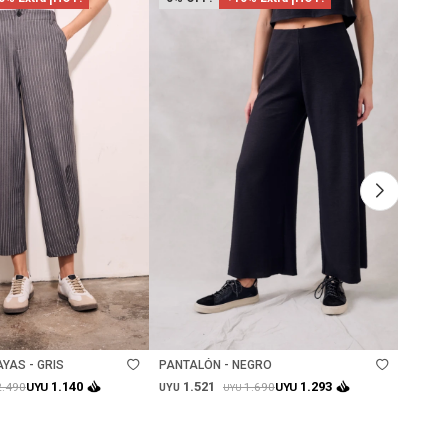
Talle
Ta
YAS - GRIS
PANTALÓN - NEGRO
PANTAL
1.521
1.
1.140
1.293
2.490
1.690
UYU
UYU
UYU
UYU
UYU