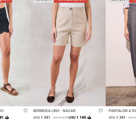
Talle
Talle
RO
BERMUDA LINO - NÁCAR
PANTALÓN A RA
1.341
1.341
81
1.140
2.690
UYU
UYU
UYU
UYU
UYU