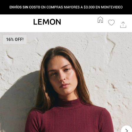
home
16