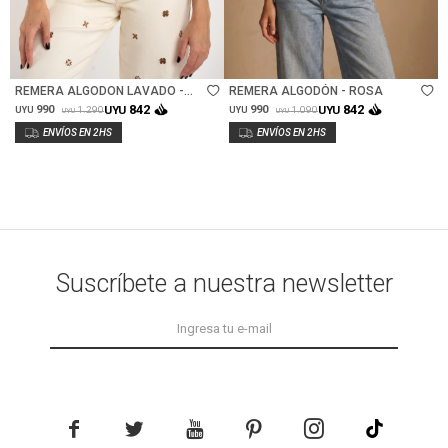
Talle
Talle
REMERA ALGODON LAVADO -
REMERA ALGODÓN - ROSA
ARENA
842
842
990
UYU
990
UYU
1.290
1.090
UYU
UYU
UYU
UYU
Suscríbete a nuestra newsletter




