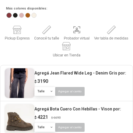
Más colores disponibles:
Pickup Express
Conocé tu talle
Probador virtual
Ver tabla de medidas
Ubicar en Tienda
Agregá Jean Flared Wide Leg - Denim Gris
por:
3190
$
Talle
Agregar al carrito
Agregá Bota Cuero Con Hebillas - Vison
por:
4221
$
6690
$
Talle
Agregar al carrito