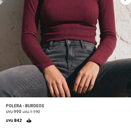
POLERA - BURDEOS
990
1.190
UYU
UYU
842
UYU