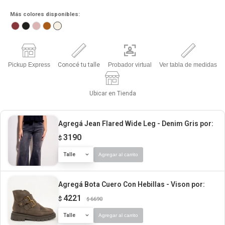
Más colores disponibles:
Pickup Express
Conocé tu talle
Probador virtual
Ver tabla de medidas
Ubicar en Tienda
Agregá Jean Flared Wide Leg - Denim Gris
por:
3190
$
Talle
Agregar al carrito
Agregá Bota Cuero Con Hebillas - Vison
por:
4221
$
6690
$
Talle
Agregar al carrito