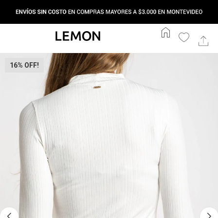
home
16