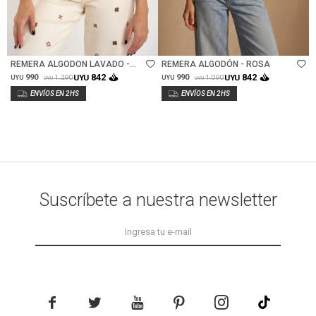
Talle
Talle
REMERA ALGODON LAVADO -
REMERA ALGODÓN - ROSA
ARENA
842
842
990
UYU
990
UYU
1.290
1.090
UYU
UYU
UYU
UYU
Suscríbete a nuestra newsletter




