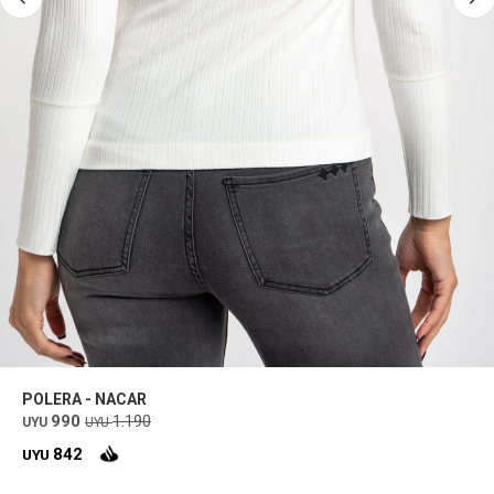
POLERA - NACAR
990
1.190
UYU
UYU
842
UYU