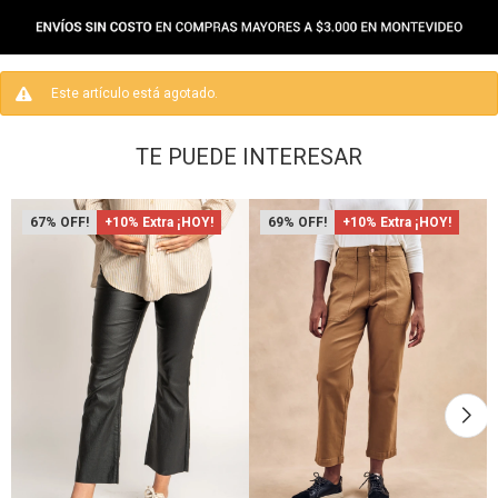
Este artículo está agotado.
TE PUEDE INTERESAR
67
+10% Extra ¡HOY!
69
+10% Extra ¡HOY!