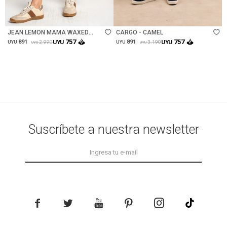
Talle
Talle
JEAN LEMON MAMA WAXED
CARGO - CAMEL
FLARE - NEGRO
757
757
891
UYU
891
UYU
2.990
3.190
UYU
UYU
UYU
UYU
Suscríbete a nuestra newsletter




