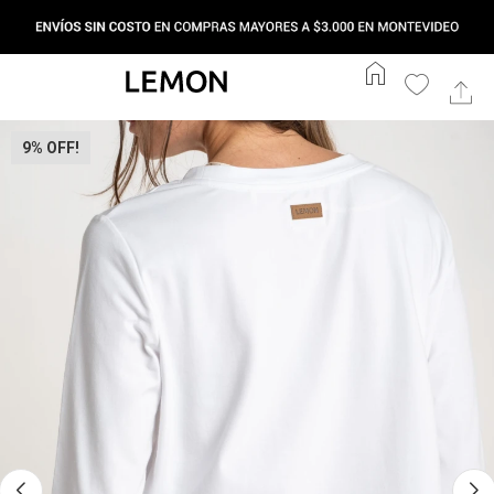
home
9