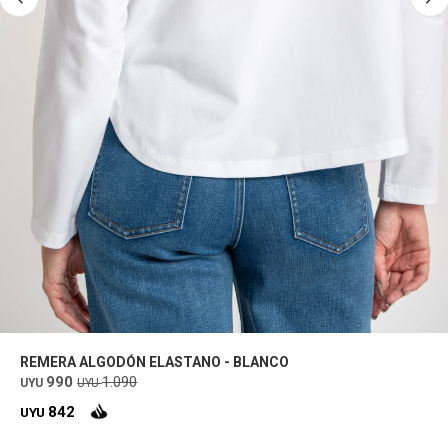
REMERA ALGODÓN ELASTANO - BLANCO
990
1.090
UYU
UYU
842
UYU