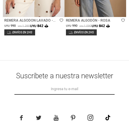
Talle
Talle
REMERA ALGODON LAVADO -
REMERA ALGODÓN - ROSA
ARENA
842
842
990
UYU
990
UYU
1.290
1.090
UYU
UYU
UYU
UYU
Suscríbete a nuestra newsletter




