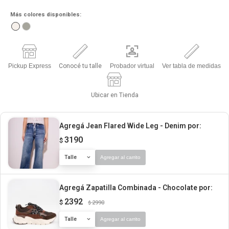
Más colores disponibles:
Pickup Express
Conocé tu talle
Probador virtual
Ver tabla de medidas
Ubicar en Tienda
Agregá Jean Flared Wide Leg - Denim
por:
3190
$
Talle
Agregar al carrito
Agregá Zapatilla Combinada - Chocolate
por:
2392
$
2990
$
Talle
Agregar al carrito