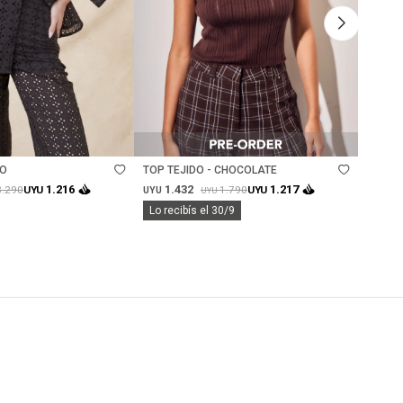
Talle
Ta
RO
TOP TEJIDO - CHOCOLATE
REMER
NEGRO
1.432
1.
1.216
1.217
3.290
1.790
UYU
UYU
UYU
UYU
UYU
Lo recibís el 30/9