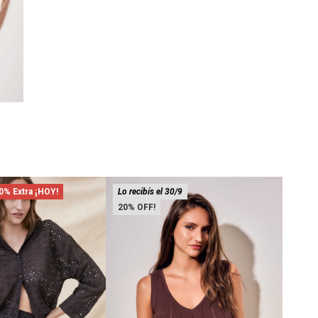
0% Extra ¡HOY!
Lo recibís el 30/9
40% 
20