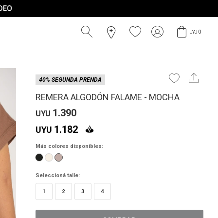
0
UYU
40% SEGUNDA PRENDA
REMERA ALGODÓN FALAME - MOCHA
1.390
UYU
1.182
UYU
Más colores disponibles:
Seleccioná talle:
1
2
3
4