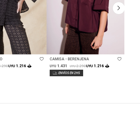
Talle
Ta
RO
CAMISA - BERENJENA
TOP T
1.431
1.
1.216
1.216
3.290
2.290
UYU
UYU
UYU
UYU
UYU
Lo rec