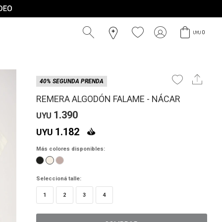
0
UYU
40% SEGUNDA PRENDA
REMERA ALGODÓN FALAME - NÁCAR
1.390
UYU
1.182
UYU
Más colores disponibles:
Seleccioná talle:
1
2
3
4