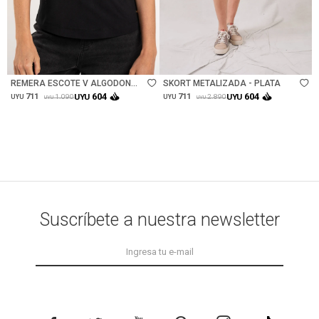
Talle
Talle
REMERA ESCOTE V ALGODON
SKORT METALIZADA - PLATA
PEINADO - NEGRO
604
604
711
UYU
711
UYU
1.090
2.890
UYU
UYU
UYU
UYU
Suscríbete a nuestra newsletter