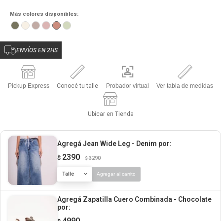
Más colores disponibles:
ENVÍOS EN 2HS
Pickup Express
Conocé tu talle
Probador virtual
Ver tabla de medidas
Ubicar en Tienda
Agregá Jean Wide Leg - Denim
por:
2390
$
3290
$
Talle
Agregar al carrito
Agregá Zapatilla Cuero Combinada - Chocolate
por:
4990