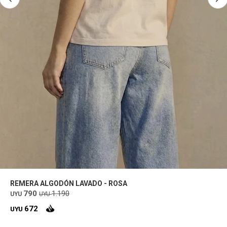
REMERA ALGODÓN LAVADO - ROSA
790
1.190
UYU
UYU
672
UYU