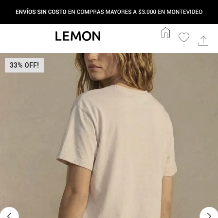
home
33