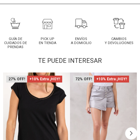
GUÍA DE
PICK UP
ENVÍOS
CAMBIOS
CUIDADOS DE
EN TIENDA
A DOMICILIO
Y DEVOLUCIONES
PRENDAS
TE PUEDE INTERESAR
27
+10% Extra ¡HOY!
72
+10% Extra ¡HOY!