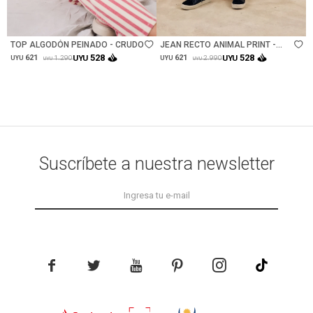
Talle
Talle
TOP ALGODÓN PEINADO - CRUDO
JEAN RECTO ANIMAL PRINT -
MULTI
528
528
621
UYU
621
UYU
1.290
2.990
UYU
UYU
UYU
UYU
Suscríbete a nuestra newsletter




