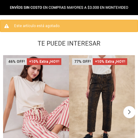
Este artículo está agotado.
TE PUEDE INTERESAR
46
+10% Extra ¡HOY!
77
+10% Extra ¡HOY!