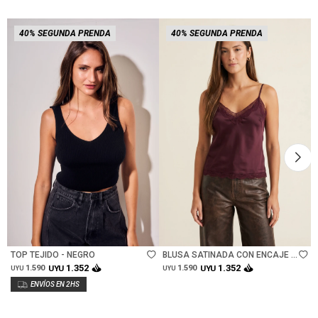
40% SEGUNDA PRENDA
40% SEGUNDA PRENDA
Talle
Talle
TOP TEJIDO - NEGRO
BLUSA SATINADA CON ENCAJE -
BURDEOS
1.352
1.352
1.590
UYU
1.590
UYU
UYU
UYU