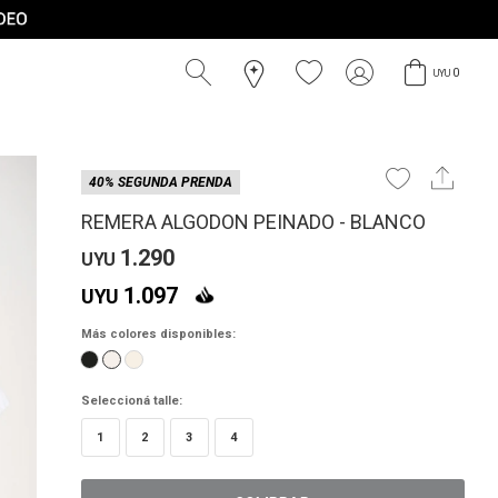
0
UYU
40% SEGUNDA PRENDA
REMERA ALGODON PEINADO - BLANCO
1.290
UYU
1.097
UYU
Más colores disponibles:
Seleccioná talle:
1
2
3
4