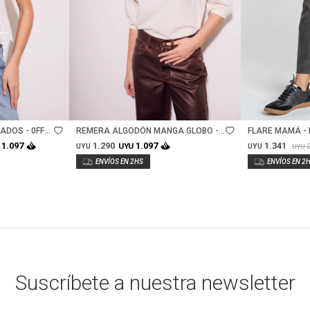
Talle
Talle
ADOS - 0FF
REMERA ALGODÓN MANGA GLOBO -
FLARE MAMÁ - 
OFF WHITE
1.290
1.341
1.097
1.097
UYU
UYU
UYU
UYU
Suscríbete a nuestra newsletter