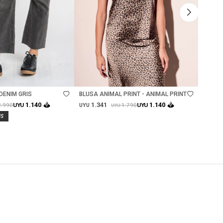
Talle
Ta
DENIM GRIS
BLUSA ANIMAL PRINT - ANIMAL PRINT
BLUSA
1.341
1.
1.140
1.140
2.990
1.790
UYU
UYU
UYU
UYU
UYU