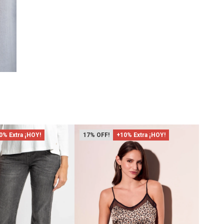
0% Extra ¡HOY!
17
+10% Extra ¡HOY!
50