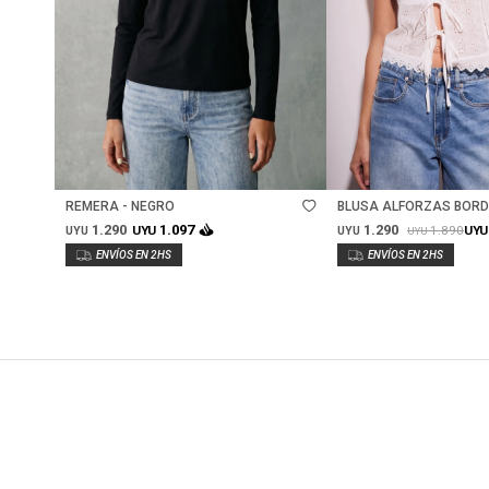
Talle
Talle
REMERA - NEGRO
BLUSA ALFORZAS BORD
WHITE
1.290
1.290
1.097
1.890
UYU
UYU
UYU
UYU
UYU