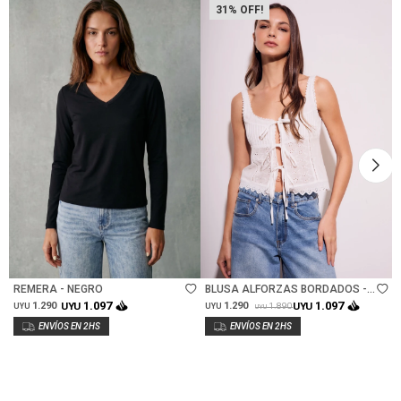
31
Talle
Talle
REMERA - NEGRO
BLUSA ALFORZAS BORDADOS -
0FF WHITE
1.097
1.097
1.290
UYU
1.290
UYU
1.890
UYU
UYU
UYU