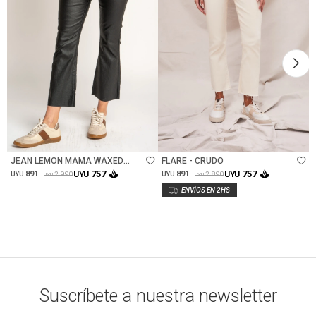
Talle
Talle
JEAN LEMON MAMA WAXED
FLARE - CRUDO
FLARE - NEGRO
757
757
891
UYU
891
UYU
2.990
2.890
UYU
UYU
UYU
UYU
Suscríbete a nuestra newsletter