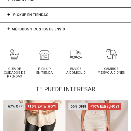
LEMON PLUS
PICKUP EN TIENDAS
MÉTODOS Y COSTOS DE ENVÍO
GUÍA DE
PICK UP
ENVÍOS
CAMBIOS
CUIDADOS DE
EN TIENDA
A DOMICILIO
Y DEVOLUCIONES
PRENDAS
TE PUEDE INTERESAR
67
+10% Extra ¡HOY!
66
+10% Extra ¡HOY!