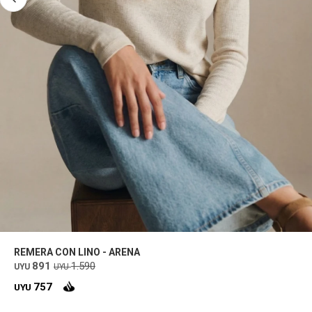
REMERA CON LINO - ARENA
891
1.590
UYU
UYU
757
UYU