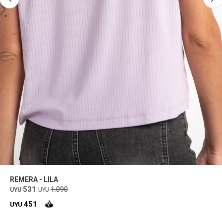
REMERA - LILA
531
1.090
UYU
UYU
451
UYU