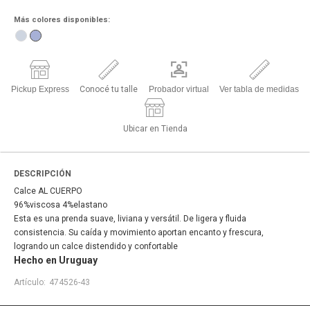
Más colores disponibles:
Pickup Express
Conocé tu talle
Probador virtual
Ver tabla de medidas
Ubicar en Tienda
DESCRIPCIÓN
Calce AL CUERPO
96%viscosa 4%elastano
Esta es una prenda suave, liviana y versátil. De ligera y fluida
consistencia. Su caída y movimiento aportan encanto y frescura,
logrando un calce distendido y confortable
Hecho en Uruguay
474526-43