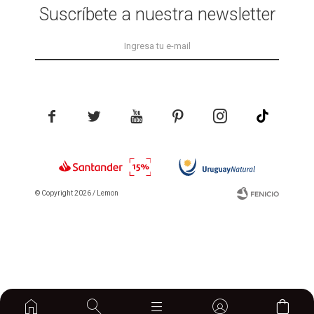
Suscríbete a nuestra newsletter





© Copyright 2026 / Lemon
Fenicio
home
