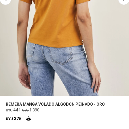
REMERA MANGA VOLADO ALGODON PEINADO - ORO
441
1.390
UYU
UYU
375
UYU