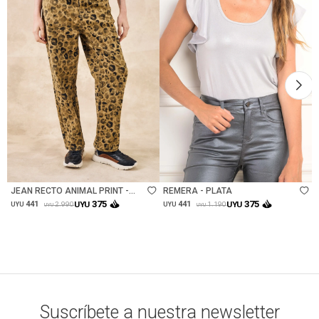
Talle
Talle
JEAN RECTO ANIMAL PRINT -
REMERA - PLATA
MULTI
375
375
441
UYU
441
UYU
2.990
1.190
UYU
UYU
UYU
UYU
Suscríbete a nuestra newsletter