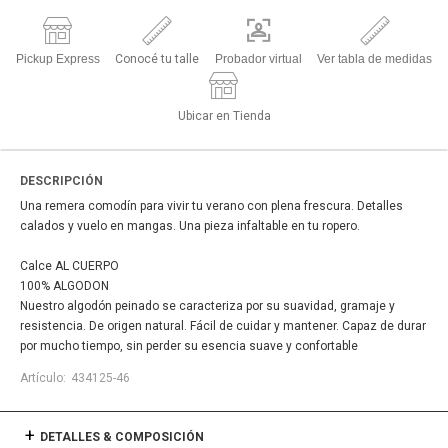
Pickup Express
Conocé tu talle
Probador virtual
Ver tabla de medidas
Ubicar en Tienda
DESCRIPCIÓN
Una remera comodín para vivir tu verano con plena frescura. Detalles
calados y vuelo en mangas. Una pieza infaltable en tu ropero.
Calce AL CUERPO
100% ALGODON
Nuestro algodón peinado se caracteriza por su suavidad, gramaje y
resistencia. De origen natural. Fácil de cuidar y mantener. Capaz de durar
por mucho tiempo, sin perder su esencia suave y confortable
434125-46
DETALLES & COMPOSICIÓN