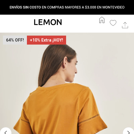
home
64
+10% Extra ¡HOY!