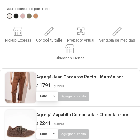
Más colores disponibles:
Pickup Express
Conocé tu talle
Probador virtual
Ver tabla de medidas
Ubicar en Tienda
Agregá Jean Corduroy Recto - Marrón
por:
1791
$
2990
$
Talle
Agregar al carrito
Agregá Zapatilla Combinada - Chocolate
por:
2241
$
4690
$
Talle
Agregar al carrito