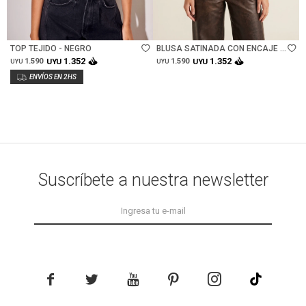
Talle
Talle
TOP TEJIDO - NEGRO
BLUSA SATINADA CON ENCAJE -
BURDEOS
1.352
1.352
1.590
UYU
1.590
UYU
UYU
UYU
Suscríbete a nuestra newsletter




