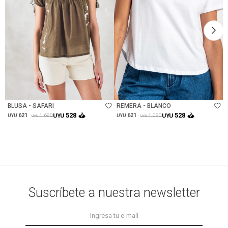
Talle
Talle
BLUSA - SAFARI
REMERA - BLANCO
528
528
621
UYU
621
UYU
1.690
1.090
UYU
UYU
UYU
UYU
Suscríbete a nuestra newsletter