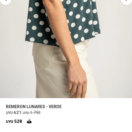
REMERON LUNARES - VERDE
621
1.790
UYU
UYU
528
UYU