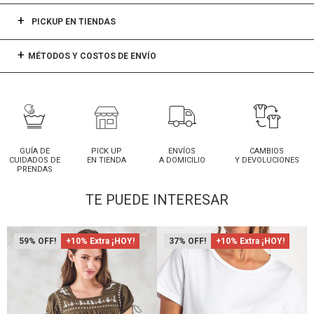
PICKUP EN TIENDAS
MÉTODOS Y COSTOS DE ENVÍO
GUÍA DE
PICK UP
ENVÍOS
CAMBIOS
CUIDADOS DE
EN TIENDA
A DOMICILIO
Y DEVOLUCIONES
PRENDAS
TE PUEDE INTERESAR
59
+10% Extra ¡HOY!
37
+10% Extra ¡HOY!