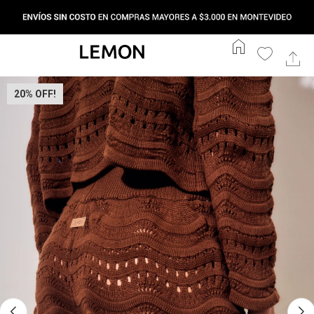
home
20