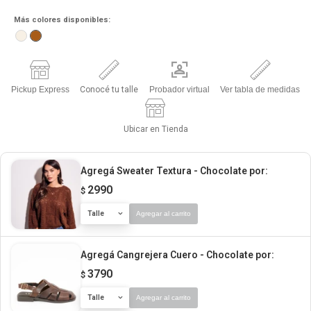
Más colores disponibles:
Pickup Express
Conocé tu talle
Probador virtual
Ver tabla de medidas
Ubicar en Tienda
Agregá Sweater Textura - Chocolate
por:
2990
$
Talle
Agregar al carrito
Agregá Cangrejera Cuero - Chocolate
por:
3790
$
Talle
Agregar al carrito