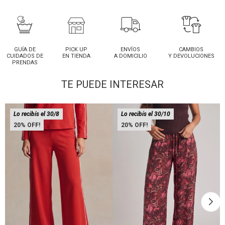
GUÍA DE
PICK UP
ENVÍOS
CAMBIOS
CUIDADOS DE
EN TIENDA
A DOMICILIO
Y DEVOLUCIONES
PRENDAS
TE PUEDE INTERESAR
Lo recibís el 30/8
Lo recibís el 30/10
20
20