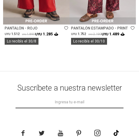
Talle
Talle
PANTALÓN - ROJO
PANTALÓN ESTAMPADO - PRINT
1.285
1.489
1.512
UYU
1.752
UYU
1.890
2.190
UYU
UYU
UYU
UYU
Lo recibís el 30/8
Lo recibís el 30/10
Suscríbete a nuestra newsletter




