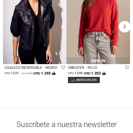
Talle
Talle
CHALECO REVERSIBLE - NEGRO
SWEATER - ROJO
1.293
1.352
1.521
UYU
1.590
UYU
3.490
UYU
UYU
UYU
Suscríbete a nuestra newsletter