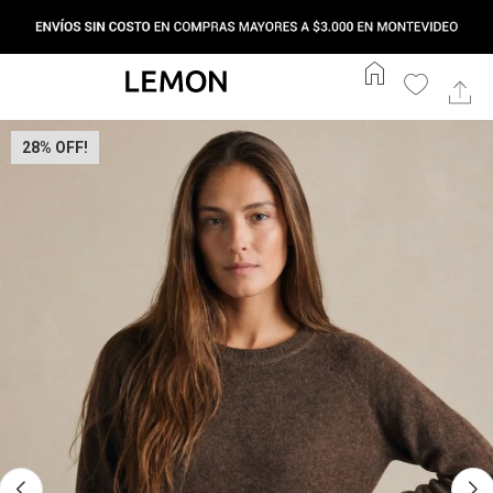
home
28