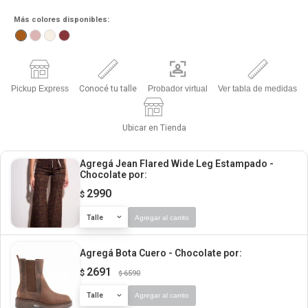
Más colores disponibles:
Pickup Express
Conocé tu talle
Probador virtual
Ver tabla de medidas
Ubicar en Tienda
Agregá Jean Flared Wide Leg Estampado -
Chocolate
por:
2990
$
Talle
Agregar al carrito
Agregá Bota Cuero - Chocolate
por:
2691
$
6590
$
Talle
Agregar al carrito