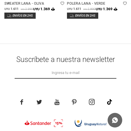
SWEATER LANA - OLIVA
POLERA LANA - VERDE
1.369
1.369
1.611
UYU
1.611
UYU
2.990
2.890
UYU
UYU
UYU
UYU
Suscríbete a nuestra newsletter




