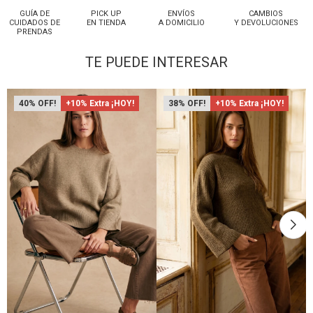
GUÍA DE
PICK UP
ENVÍOS
CAMBIOS
CUIDADOS DE
EN TIENDA
A DOMICILIO
Y DEVOLUCIONES
PRENDAS
TE PUEDE INTERESAR
40
+10% Extra ¡HOY!
38
+10% Extra ¡HOY!
Talle
Talle