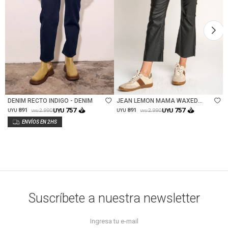
Talle
Talle
DENIM RECTO INDIGO - DENIM
JEAN LEMON MAMA WAXED
FLARE - NEGRO
757
757
891
UYU
891
UYU
2.990
2.990
UYU
UYU
UYU
UYU
Suscríbete a nuestra newsletter