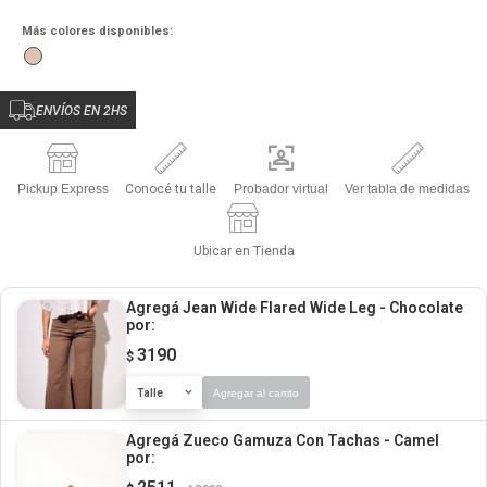
Más colores disponibles:
ENVÍOS EN 2HS
Pickup Express
Conocé tu talle
Probador virtual
Ver tabla de medidas
Ubicar en Tienda
Agregá Jean Wide Flared Wide Leg - Chocolate
por:
3190
$
Talle
Agregar al carrito
Agregá Zueco Gamuza Con Tachas - Camel
por: