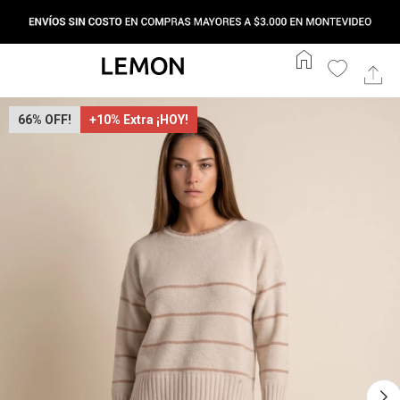
home
66
+10% Extra ¡HOY!