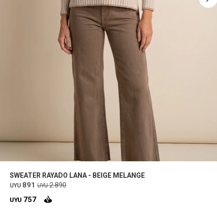
SWEATER RAYADO LANA - BEIGE MELANGE
891
2.890
UYU
UYU
757
UYU