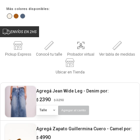
Más colores disponibles:
ENVÍOS EN 2HS
Pickup Express
Conocé tu talle
Probador virtual
Ver tabla de medidas
Ubicar en Tienda
Agregá Jean Wide Leg - Denim
por:
2390
$
3290
$
Talle
Agregar al carrito
Agregá Zapato Guillermina Cuero - Camel
por:
4990
$