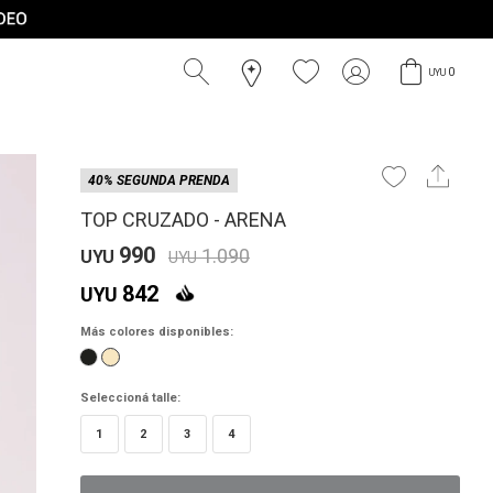
0
UYU
40% SEGUNDA PRENDA
TOP CRUZADO - ARENA
990
1.090
UYU
UYU
842
UYU
Más colores disponibles:
Seleccioná talle:
1
2
3
4