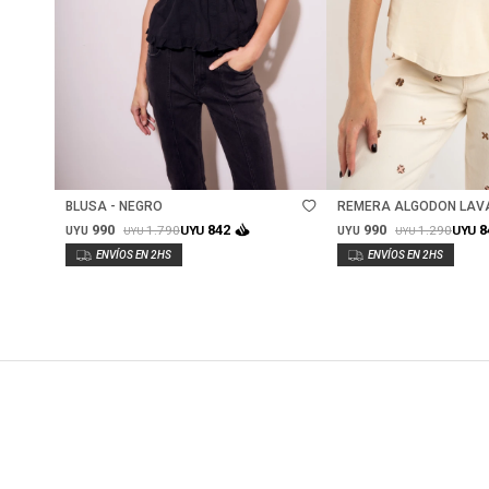
Talle
Talle
BLUSA - NEGRO
REMERA ALGODON LAV
990
990
842
8
1.790
1.290
UYU
UYU
UYU
UYU
UYU
UYU