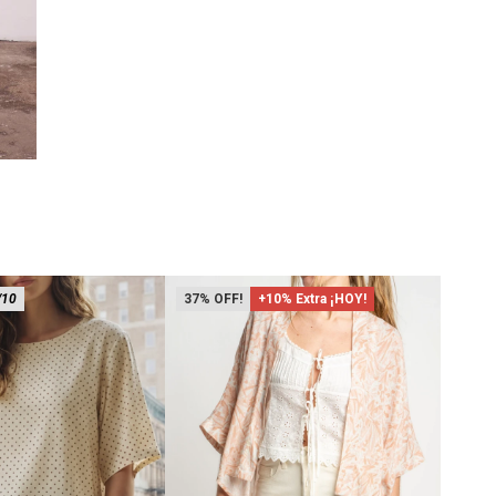
/10
37
+10% Extra ¡HOY!
62