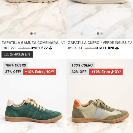
Talle
Talle
ZAPATILLA GAMUZA COMBINADA -
ZAPATILLA CUERO - VERDE INGLES
VERDE
1.522
1.828
1.791
UYU
2.151
UYU
4.590
3.990
UYU
UYU
UYU
UYU
100% CUERO
100% CUERO
37
+10% Extra ¡HOY!
32
+10% Extra ¡HOY!