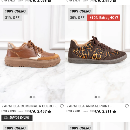
2.058
2.440
2.421
UYU
2.871
UYU
4.290
4.590
UYU
UYU
UYU
UYU
100% CUERO
100% CUERO
31
30
+10% Extra ¡HOY!
Talle
Talle
ZAPATILLA COMBINADA CUERO -
ZAPATILLA ANIMAL PRINT -
MARRON
MARRÓN
2.457
2.211
2.890
UYU
2.601
UYU
4.190
4.190
UYU
UYU
UYU
UYU
100% CUERO
100% CUERO