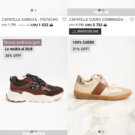
Talle
Talle
ZAPATILLA GAMUZA - PISTACHO
ZAPATILLA CUERO COMBINADA -
NEGRO
1.522
3.732
1.791
UYU
4.390
UYU
4.190
UYU
UYU
UYU
fitness wellness gym
100% CUERO
Lo recibís el 30/8
31
20
Talle
Talle