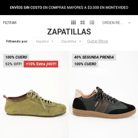
NEW IN



RECOMENDADOS
ZAPATILLAS
Quitar filtros
Filtrando por:
Zapatos
Zapatillas
100% CUERO
40% SEGUNDA PRENDA
52
+10% Extra ¡HOY!
100% CUERO