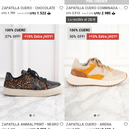
ZAPATILLA CUERO - CHOCOLATE
ZAPATILLA CUERO COMBINADA -
CHOCOLATE
1.522
2.985
1.791
UYU
3.512
UYU
4.490
4.390
UYU
UYU
UYU
UYU
Lo recibís el 28/8
100% CUERO
100% CUERO
37
+10% Extra ¡HOY!
30
+10% Extra ¡HOY!
Talle
Talle
ZAPATILLA ANIMAL PRINT - NEGRO
ZAPATILLA CUERO - ARENA