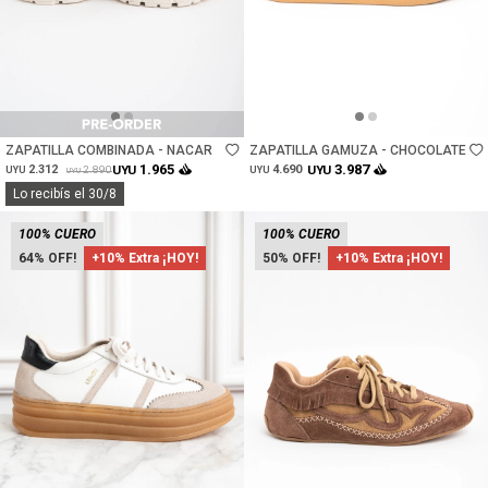
Talle
Talle
ZAPATILLA COMBINADA - NACAR
ZAPATILLA GAMUZA - CHOCOLATE
1.965
3.987
2.312
UYU
4.690
UYU
2.890
UYU
UYU
UYU
Lo recibís el 30/8
100% CUERO
100% CUERO
64
+10% Extra ¡HOY!
50
+10% Extra ¡HOY!