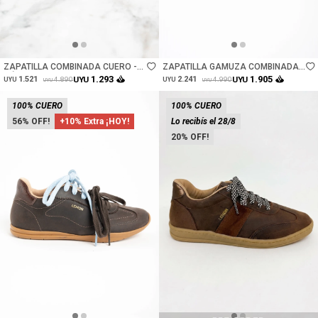
Talle
Talle
ZAPATILLA COMBINADA CUERO -
ZAPATILLA GAMUZA COMBINADA
NÁCAR
C FLECOS - CAMEL
1.293
1.905
1.521
UYU
2.241
UYU
4.890
4.990
UYU
UYU
UYU
UYU
100% CUERO
100% CUERO
56
+10% Extra ¡HOY!
Lo recibís el 28/8
20
Talle
Talle