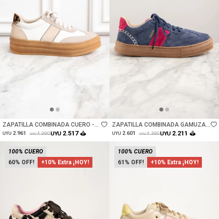
Talle
Talle
ZAPATILLA COMBINADA CUERO -
ZAPATILLA COMBINADA GAMUZA -
NÁCAR
AZUL
2.517
2.211
2.961
UYU
2.601
UYU
4.990
4.390
UYU
UYU
UYU
UYU
100% CUERO
100% CUERO
60
+10% Extra ¡HOY!
61
+10% Extra ¡HOY!