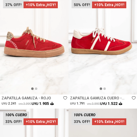
37
+10% Extra ¡HOY!
50
+10% Extra ¡HOY!
Talle
Talle
ZAPATILLA GAMUZA - ROJO
ZAPATILLA GAMUZA CUERO -
ROJO
1.905
1.522
2.241
UYU
1.791
UYU
3.990
3.990
UYU
UYU
UYU
UYU
100% CUERO
100% CUERO
33
+10% Extra ¡HOY!
33
+10% Extra ¡HOY!