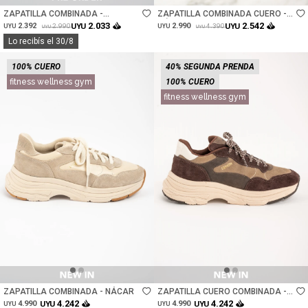
ZAPATILLA COMBINADA -
ZAPATILLA COMBINADA CUERO -
CHOCOLATE
NÁCAR
2.033
2.542
2.392
UYU
2.990
UYU
2.990
4.390
UYU
UYU
UYU
UYU
Lo recibís el 30/8
100% CUERO
40% SEGUNDA PRENDA
fitness wellness gym
100% CUERO
fitness wellness gym
Talle
Talle
ZAPATILLA COMBINADA - NÁCAR
ZAPATILLA CUERO COMBINADA -
CHOCOLATE
4.242
4.242
4.990
UYU
4.990
UYU
UYU
UYU