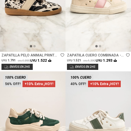
Talle
Talle
ZAPATILLA PELO ANIMAL PRINT
ZAPATIILA CUERO COMBINADA -
VACA - MARRÓN
NÁCAR
1.522
1.293
1.791
UYU
1.521
UYU
4.990
4.390
UYU
UYU
UYU
UYU
100% CUERO
100% CUERO
56
+10% Extra ¡HOY!
40
+10% Extra ¡HOY!