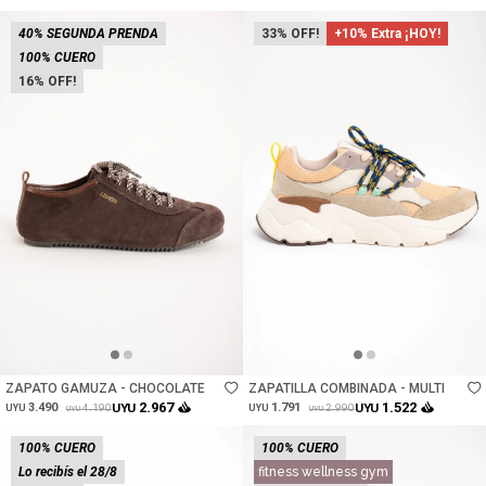
40% SEGUNDA PRENDA
33
+10% Extra ¡HOY!
100% CUERO
16
Talle
Talle
ZAPATO GAMUZA - CHOCOLATE
ZAPATILLA COMBINADA - MULTI
2.967
1.522
3.490
UYU
1.791
UYU
4.190
2.990
UYU
UYU
UYU
UYU
100% CUERO
100% CUERO
Lo recibís el 28/8
fitness wellness gym