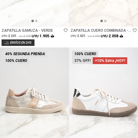
Talle
Talle
ZAPATILLA GAMUZA - VERDE
ZAPATILLA CUERO COMBINADA -
SAFARI
1.905
2.058
2.241
UYU
2.421
UYU
3.990
3.990
UYU
UYU
UYU
UYU
40% SEGUNDA PRENDA
100% CUERO
100% CUERO
37
+10% Extra ¡HOY!