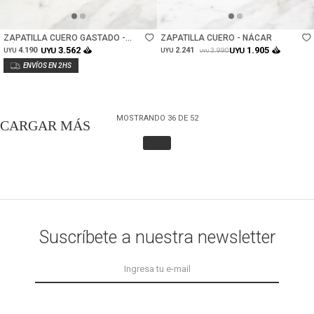
Talle
Talle
ZAPATILLA CUERO GASTADO -
ZAPATILLA CUERO - NÁCAR
NÁCAR
3.562
1.905
4.190
UYU
2.241
UYU
3.990
UYU
UYU
UYU
MOSTRANDO
36
DE
52
Suscríbete a nuestra newsletter