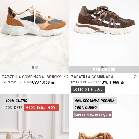
Talle
Talle
ZAPATILLA COMBINADA - WHISKY
ZAPATILLA COMBINADA -
CHOCOLATE
1.905
1.965
2.241
UYU
2.312
UYU
3.290
2.890
UYU
UYU
UYU
UYU
Lo recibís el 30/8
100% CUERO
40% SEGUNDA PRENDA
40
+10% Extra ¡HOY!
100% CUERO
fitness wellness gym