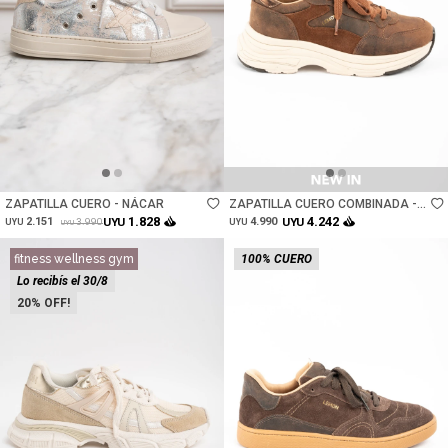
Talle
Talle
ZAPATILLA CUERO - NÁCAR
ZAPATILLA CUERO COMBINADA -
CHOCOLATE
1.828
4.242
2.151
UYU
4.990
UYU
3.990
UYU
UYU
UYU
fitness wellness gym
100% CUERO
Lo recibís el 30/8
20