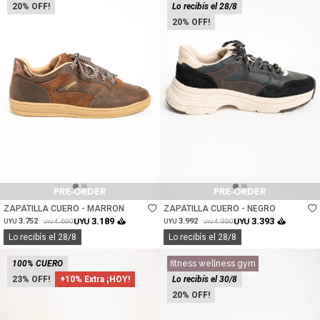
20
Lo recibís el 28/8
20
Talle
Talle
ZAPATILLA CUERO - MARRON
ZAPATILLA CUERO - NEGRO
3.189
3.393
3.752
UYU
3.992
UYU
4.690
4.990
UYU
UYU
UYU
UYU
Lo recibís el 28/8
Lo recibís el 28/8
100% CUERO
fitness wellness gym
23
+10% Extra ¡HOY!
Lo recibís el 30/8
20