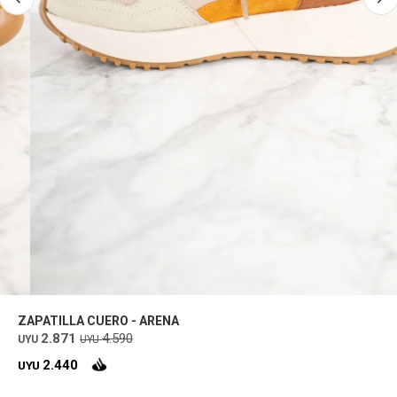
ZAPATILLA CUERO - ARENA
2.871
4.590
UYU
UYU
2.440
UYU