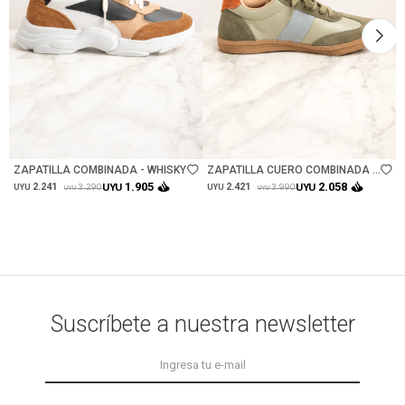
Talle
Talle
ZAPATILLA COMBINADA - WHISKY
ZAPATILLA CUERO COMBINADA -
SAFARI
1.905
2.058
2.241
UYU
2.421
UYU
3.290
3.990
UYU
UYU
UYU
UYU
Suscríbete a nuestra newsletter