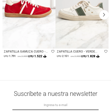
Talle
Talle
ZAPATILLA GAMUZA CUERO -
ZAPATILLA CUERO - VERDE
ROJO
INGLES
1.522
1.828
1.791
UYU
2.151
UYU
3.990
3.990
UYU
UYU
UYU
UYU
Suscríbete a nuestra newsletter