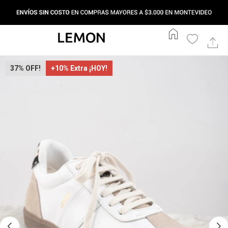
home
37
+10% Extra ¡HOY!