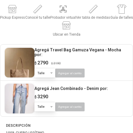
Pickup Express
Conocé tu talle
Probador virtual
Ver tabla de medidas
Guía de talles
Ubicar en Tienda
Agregá Travel Bag Gamuza Vegana - Mocha
por:
2790
$
3190
$
Talle
Agregar al carrito
Agregá Jean Combinado - Denim
por:
3290
$
Talle
Agregar al carrito
DESCRIPCIÓN