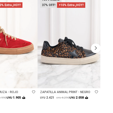
0% Extra ¡HOY!
37
+10% Extra ¡HOY!
32
Talle
Ta
MUZA - ROJO
ZAPATILLA ANIMAL PRINT - NEGRO
ZAPAT
SAFAR
2.421
2.
1.905
2.058
3.990
4.290
UYU
UYU
UYU
UYU
UYU