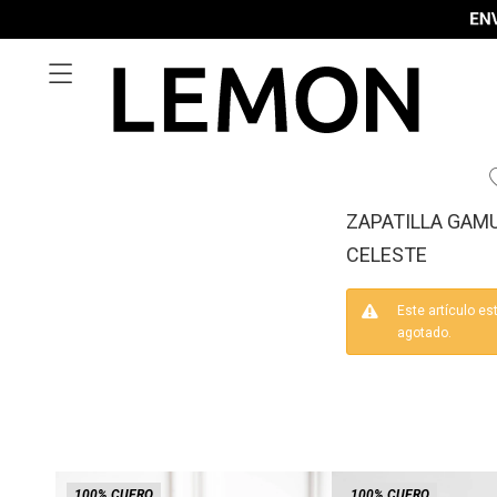

ZAPATILLA GAMU
CELESTE
Este artículo es
agotado.
100% CUERO
100% CUERO