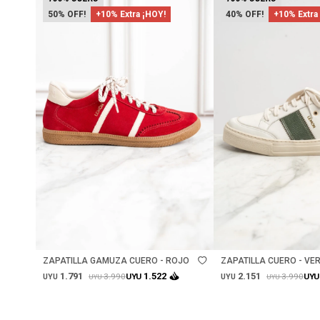
50
+10% Extra ¡HOY!
40
+10% Extra
Talle
Talle
ZAPATILLA GAMUZA CUERO - ROJO
ZAPATILLA CUERO - VER
1.791
2.151
1.522
3.990
3.990
UYU
UYU
UYU
UYU
UYU
UYU