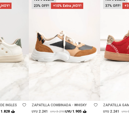
 ¡HOY!
23
+10% Extra ¡HOY!
37
+1
Talle
Talle
DE INGLES
ZAPATILLA COMBINADA - WHISKY
ZAPATILLA GA
2.241
2.241
1.828
1.905
3.290
UYU
UYU
UYU
UYU
UYU