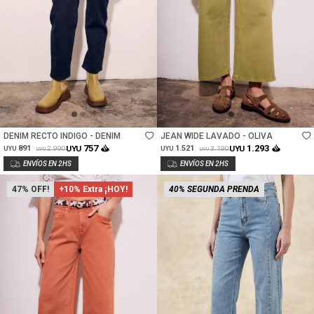
Talle
Talle
DENIM RECTO INDIGO - DENIM
JEAN WIDE LAVADO - OLIVA
757
1.293
891
UYU
1.521
UYU
2.990
3.190
UYU
UYU
UYU
UYU
47
+10% Extra ¡HOY!
40% SEGUNDA PRENDA