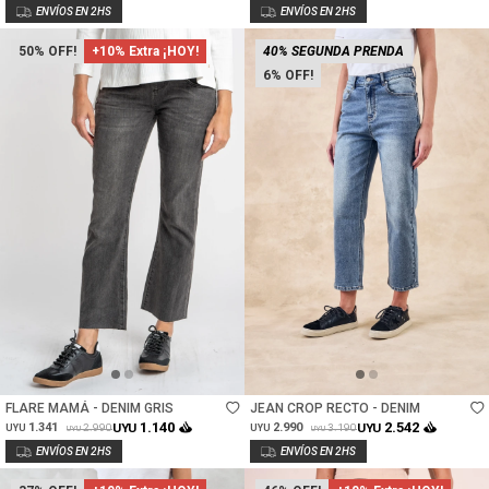
50
+10% Extra ¡HOY!
40% SEGUNDA PRENDA
6
Talle
Talle
FLARE MAMÁ - DENIM GRIS
JEAN CROP RECTO - DENIM
1.140
2.542
1.341
UYU
2.990
UYU
2.990
3.190
UYU
UYU
UYU
UYU