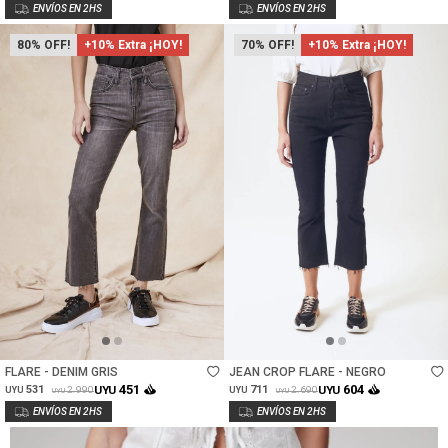
80
+10% Extra ¡HOY!
70
+10% Extra ¡HOY!
Talle
Talle
FLARE - DENIM GRIS
JEAN CROP FLARE - NEGRO
451
604
531
UYU
711
UYU
2.990
2.690
UYU
UYU
UYU
UYU