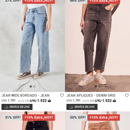
37
+10% Extra ¡HOY!
46
+10% Extra ¡HOY!
Talle
Talle
JEAN WIDE BORDADO - JEAN
JEAN APLIQUES - DENIM GRIS
1.522
1.522
1.791
UYU
1.791
UYU
3.190
3.690
UYU
UYU
UYU
UYU
31
+10% Extra ¡HOY!
50
+10% Extra ¡HOY!