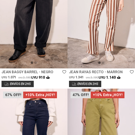
Talle
Talle
JEAN BAGGY BARREL - NEGRO
JEAN RAYAS RECTO - MARRON
910
1.140
1.071
UYU
1.341
UYU
3.190
3.190
UYU
UYU
UYU
UYU
67
+10% Extra ¡HOY!
47
+10% Extra ¡HOY!