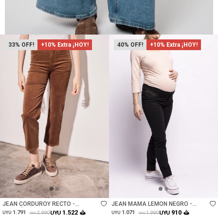
33
+10% Extra ¡HOY!
40
+10% Extra ¡HOY!
Talle
Talle
JEAN CORDUROY RECTO -
JEAN MAMA LEMON NEGRO -
MARRÓN
NEGRO
1.522
910
1.791
UYU
1.071
UYU
2.990
1.990
UYU
UYU
UYU
UYU