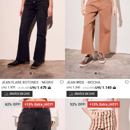
Talle
Talle
JEAN FLARE BOTONES - NEGRO
JEAN WIDE - MOCHA
1.675
1.140
1.971
UYU
1.341
UYU
3.190
2.990
UYU
UYU
UYU
UYU
62
+10% Extra ¡HOY!
52
+10% Extra ¡HOY!