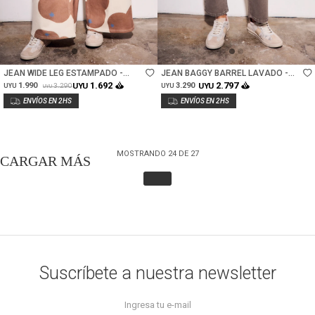
Talle
Talle
JEAN WIDE LEG ESTAMPADO -
JEAN BAGGY BARREL LAVADO -
PRINT
OLIVA
1.692
2.797
1.990
UYU
3.290
UYU
3.290
UYU
UYU
UYU
MOSTRANDO
24
DE
27
Suscríbete a nuestra newsletter