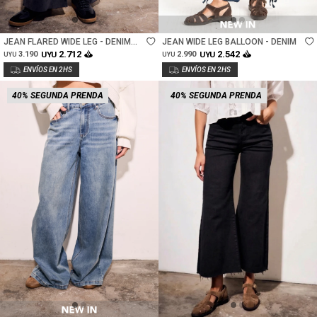
Talle
Talle
JEAN FLARED WIDE LEG - DENIM
JEAN WIDE LEG BALLOON - DENIM
GRIS
2.712
2.542
3.190
UYU
2.990
UYU
UYU
UYU
40% SEGUNDA PRENDA
40% SEGUNDA PRENDA
Talle
Talle