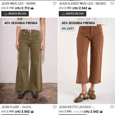
JEAN WIDE LEG - DENIM
JEAN FLARED WIDE LEG - NEGRO
2.712
2.542
3.190
UYU
2.990
UYU
UYU
UYU
40% SEGUNDA PRENDA
40% SEGUNDA PRENDA
9
Talle
Talle
JEAN FLARE - OLIVA
JEAN RECTO LAVADO -
CHOCOLATE
2.542
2.542
2.990
UYU
2.990
UYU
3.290
UYU
UYU
UYU