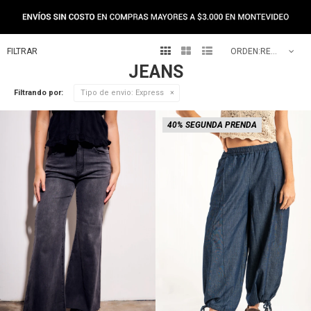
NEW IN



RECOMENDADOS
JEANS
Filtrando por:
Tipo de envio:
Express
40% SEGUNDA PRENDA