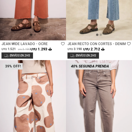
Talle
Talle
JEAN WIDE LAVADO - OCRE
JEAN RECTO CON CORTES - DENIM
1.293
2.712
1.521
UYU
3.190
UYU
3.190
UYU
UYU
UYU
39
40% SEGUNDA PRENDA