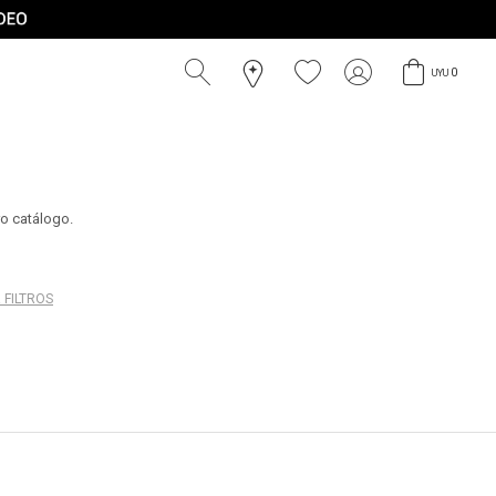
0
UYU
ro catálogo.
 FILTROS