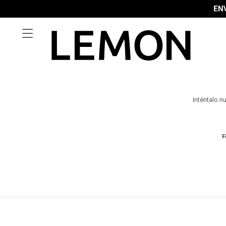

Inténtalo n
F