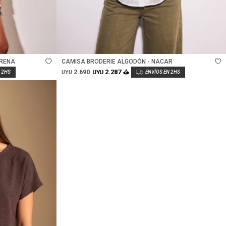
Talle
ARENA
CAMISA BRODERIE ALGODÓN - NACAR
2.690
2.287
UYU
UYU