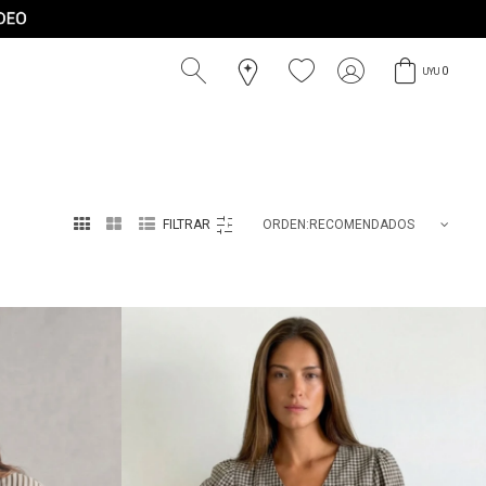
0
UYU



RECOMENDADOS