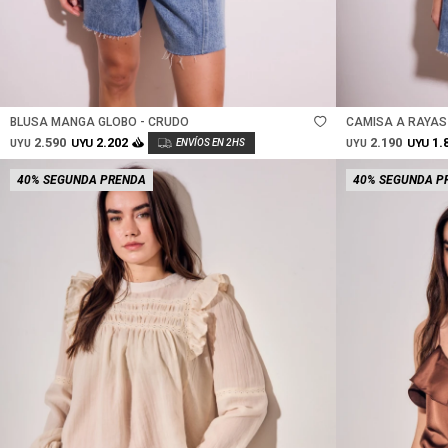
Talle
Talle
BLUSA MANGA GLOBO - CRUDO
CAMISA A RAYAS
2.590
2.190
2.202
1.
UYU
UYU
UYU
UYU
40% SEGUNDA PRENDA
40% SEGUNDA P