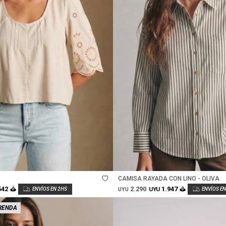
Talle
CAMISA RAYADA CON LINO - OLIVA
2.290
542
1.947
UYU
UYU
RENDA