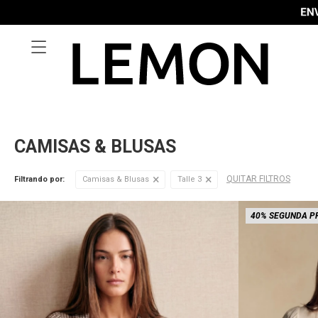

CAMISAS & BLUSAS
QUITAR FILTROS
Filtrando por:
Camisas & Blusas
Talle 3
40% SEGUNDA P