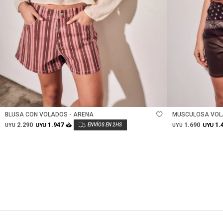
Talle
Talle
BLUSA CON VOLADOS - ARENA
MUSCULOSA VOL
2.290
1.690
1.947
1.
UYU
UYU
UYU
UYU