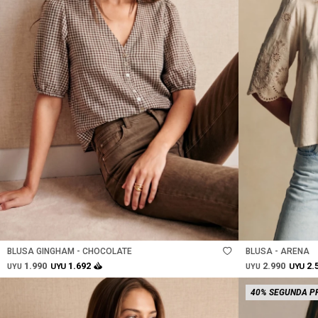
Talle
Talle
BLUSA GINGHAM - CHOCOLATE
BLUSA - ARENA
1.990
2.990
1.692
2.
UYU
UYU
UYU
UYU
40% SEGUNDA P