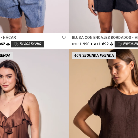
Talle
 - NÁCAR
BLUSA CON ENCAJES BORDADOS - 
1.990
862
1.692
UYU
UYU
RENDA
40% SEGUNDA PRENDA