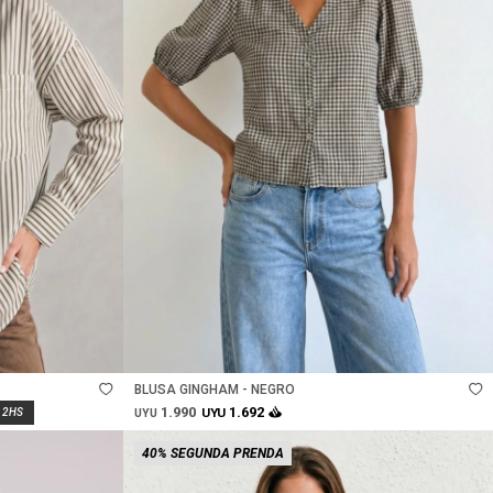
Talle
BLUSA GINGHAM - NEGRO
1.990
1.692
UYU
UYU
40% SEGUNDA PRENDA