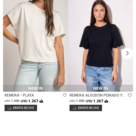
Talle
Talle
REMERA - PLATA
REMERA ALGODÓN PEINADO Y
CALADOS - NEGRO
1.267
1.267
1.490
UYU
1.490
UYU
UYU
UYU