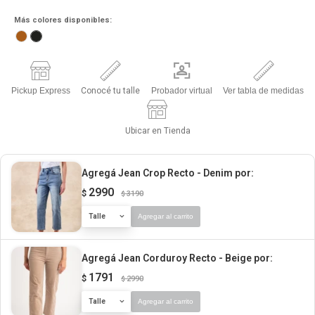
Más colores disponibles:
Pickup Express
Conocé tu talle
Probador virtual
Ver tabla de medidas
Ubicar en Tienda
Agregá Jean Crop Recto - Denim
por:
2990
$
3190
$
Talle
Agregar al carrito
Agregá Jean Corduroy Recto - Beige
por:
1791
$
2990
$
Talle
Agregar al carrito