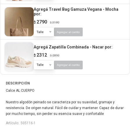
Agregá Travel Bag Gamuza Vegana - Mocha
por:
2790
$
3190
$
Talle
Agregar al carrito
Agregá Zapatilla Combinada - Nacar
por:
2312
$
2890
$
Talle
Agregar al carrito
DESCRIPCIÓN
Calce AL CUERPO
Nuestro algodón peinado se caracteriza por su suavidad, gramaje y
resistencia. De origen natural. Fácil de cuidar y mantener. Capaz de durar
por mucho tiempo, sin perder su esencia suave y confortable
505116-1