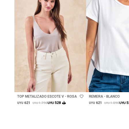
Talle
Talle
TOP METALIZADO ESCOTE V - ROSA
REMERA - BLANCO
621
621
528
5
1.790
1.090
UYU
UYU
UYU
UYU
UYU
UYU