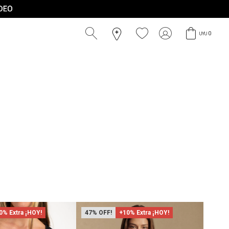
0
UYU
0% Extra ¡HOY!
47
+10% Extra ¡HOY!
52