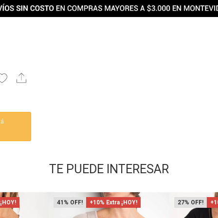
tá
TE PUEDE INTERESAR
 ¡HOY!
41
+10% Extra ¡HOY!
27
+1