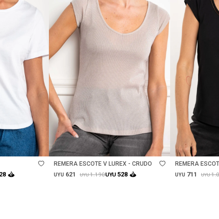
Talle
Talle
REMERA ESCOTE V LUREX - CRUDO
REMERA ESCOT
PEINADO - NEG
621
711
28
528
1.190
1.
UYU
UYU
UYU
UYU
UYU