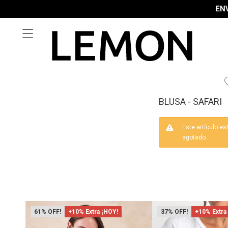

BLUSA - SAFARI
Este artículo es
agotado.
61
+10% Extra ¡HOY!
37
+10% Extra