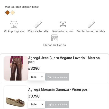
Más colores disponibles:
Pickup Express
Conocé tu talle
Probador virtual
Ver tabla de medidas
Ubicar en Tienda
Agregá Jean Cuero Vegano Lavado - Marron
por:
3290
$
Talle
Agregar al carrito
Agregá Mocasin Gamuza - Vison
por:
3790
$
Talle
Agregar al carrito