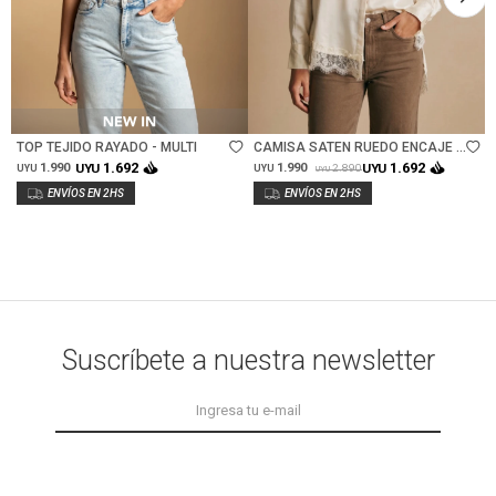
Talle
Talle
TOP TEJIDO RAYADO - MULTI
CAMISA SATEN RUEDO ENCAJE -
ARENA
1.692
1.692
1.990
UYU
1.990
UYU
2.890
UYU
UYU
UYU
Suscríbete a nuestra newsletter