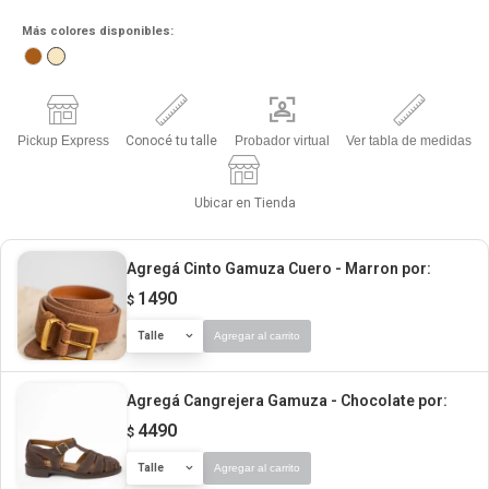
Más colores disponibles:
Pickup Express
Conocé tu talle
Probador virtual
Ver tabla de medidas
Ubicar en Tienda
Agregá Cinto Gamuza Cuero - Marron
por:
1490
$
Talle
Agregar al carrito
Agregá Cangrejera Gamuza - Chocolate
por:
4490
$
Talle
Agregar al carrito