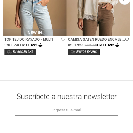
Talle
Talle
TOP TEJIDO RAYADO - MULTI
CAMISA SATEN RUEDO ENCAJE -
ARENA
1.692
1.692
1.990
UYU
1.990
UYU
2.890
UYU
UYU
UYU
Suscríbete a nuestra newsletter