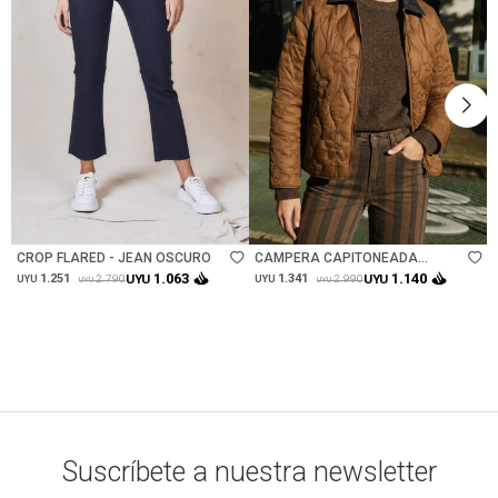
Talle
Talle
CROP FLARED - JEAN OSCURO
CAMPERA CAPITONEADA
FLORES - CHOCOLATE
1.063
1.140
1.251
UYU
1.341
UYU
2.790
2.990
UYU
UYU
UYU
UYU
Suscríbete a nuestra newsletter