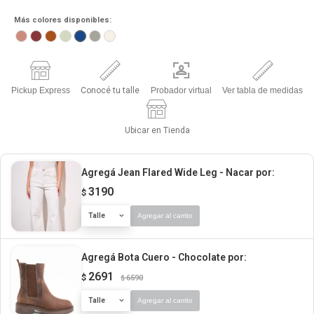
Más colores disponibles:
Pickup Express
Conocé tu talle
Probador virtual
Ver tabla de medidas
Ubicar en Tienda
Agregá Jean Flared Wide Leg - Nacar
por:
3190
$
Talle
Agregar al carrito
Agregá Bota Cuero - Chocolate
por:
2691
$
6590
$
Talle
Agregar al carrito