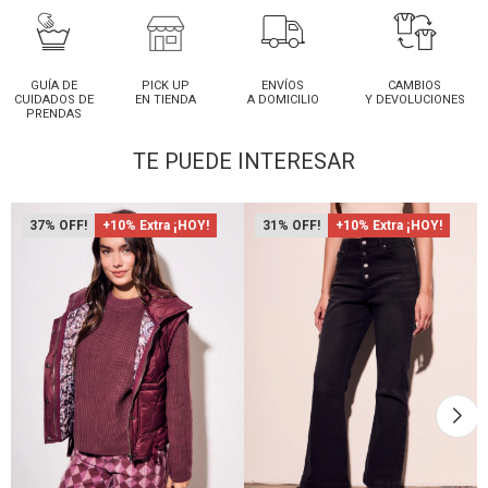
GUÍA DE
PICK UP
ENVÍOS
CAMBIOS
CUIDADOS DE
EN TIENDA
A DOMICILIO
Y DEVOLUCIONES
PRENDAS
TE PUEDE INTERESAR
37
+10% Extra ¡HOY!
31
+10% Extra ¡HOY!