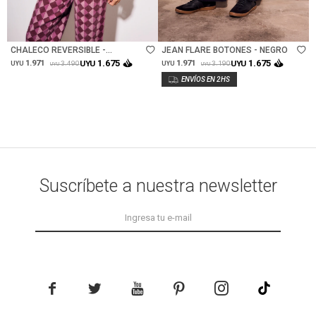
Talle
Talle
CHALECO REVERSIBLE -
JEAN FLARE BOTONES - NEGRO
BORDEAUX
1.675
1.675
1.971
UYU
1.971
UYU
3.490
3.190
UYU
UYU
UYU
UYU
Suscríbete a nuestra newsletter




