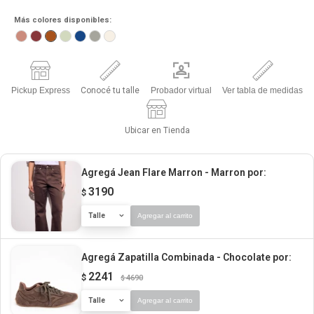
Más colores disponibles:
Pickup Express
Conocé tu talle
Probador virtual
Ver tabla de medidas
Ubicar en Tienda
Agregá Jean Flare Marron - Marron
por:
3190
$
Talle
Agregar al carrito
Agregá Zapatilla Combinada - Chocolate
por:
2241
$
4690
$
Talle
Agregar al carrito