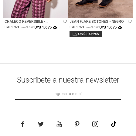
Talle
Talle
CHALECO REVERSIBLE -
JEAN FLARE BOTONES - NEGRO
BORDEAUX
1.675
1.675
1.971
UYU
1.971
UYU
3.490
3.190
UYU
UYU
UYU
UYU
Suscríbete a nuestra newsletter




