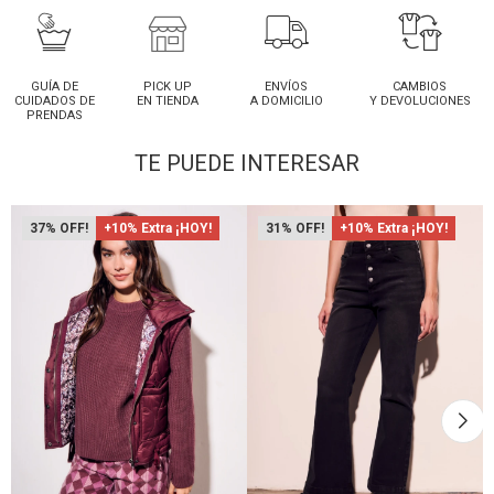
GUÍA DE
PICK UP
ENVÍOS
CAMBIOS
CUIDADOS DE
EN TIENDA
A DOMICILIO
Y DEVOLUCIONES
PRENDAS
TE PUEDE INTERESAR
37
+10% Extra ¡HOY!
31
+10% Extra ¡HOY!