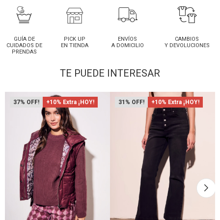
GUÍA DE
PICK UP
ENVÍOS
CAMBIOS
CUIDADOS DE
EN TIENDA
A DOMICILIO
Y DEVOLUCIONES
PRENDAS
TE PUEDE INTERESAR
37
+10% Extra ¡HOY!
31
+10% Extra ¡HOY!