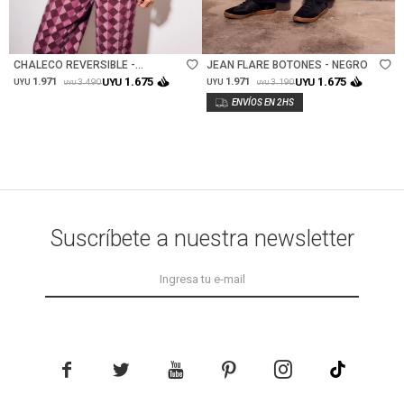
Talle
Talle
CHALECO REVERSIBLE -
JEAN FLARE BOTONES - NEGRO
BORDEAUX
1.675
1.675
1.971
UYU
1.971
UYU
3.490
3.190
UYU
UYU
UYU
UYU
Suscríbete a nuestra newsletter




