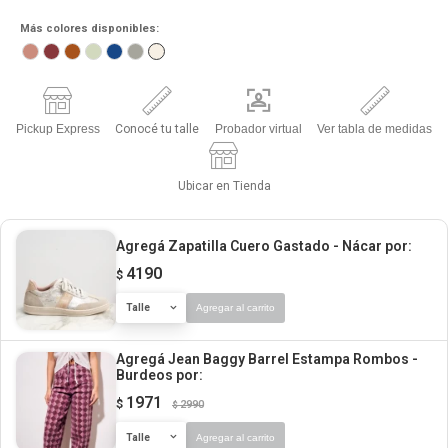
Más colores disponibles:
Pickup Express
Conocé tu talle
Probador virtual
Ver tabla de medidas
Ubicar en Tienda
Agregá Zapatilla Cuero Gastado - Nácar
por:
4190
$
Talle
Agregar al carrito
Agregá Jean Baggy Barrel Estampa Rombos -
Burdeos
por:
1971
$
2990
$
Talle
Agregar al carrito