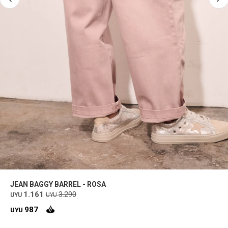
JEAN BAGGY BARREL - ROSA
1.161
3.290
UYU
UYU
987
UYU