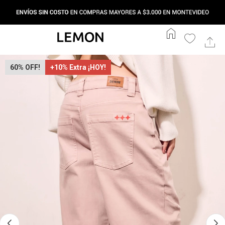
home
60
+10% Extra ¡HOY!