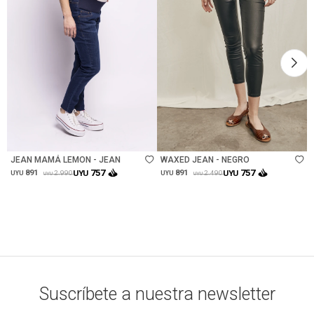
Talle
Talle
JEAN MAMÁ LEMON - JEAN
WAXED JEAN - NEGRO
757
757
891
UYU
891
UYU
2.990
2.490
UYU
UYU
UYU
UYU
Suscríbete a nuestra newsletter