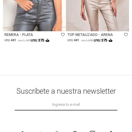
Talle
Talle
REMERA - PLATA
TOP METALIZADO - ARENA
375
375
441
UYU
441
UYU
1.190
1.090
UYU
UYU
UYU
UYU
Suscríbete a nuestra newsletter