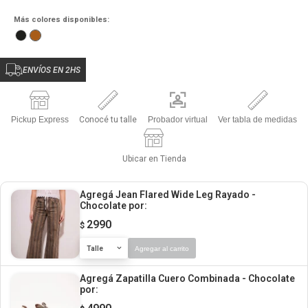
Más colores disponibles:
ENVÍOS EN 2HS
Pickup Express
Conocé tu talle
Probador virtual
Ver tabla de medidas
Ubicar en Tienda
Agregá Jean Flared Wide Leg Rayado -
Chocolate
por:
2990
$
Talle
Agregar al carrito
Agregá Zapatilla Cuero Combinada - Chocolate
por: