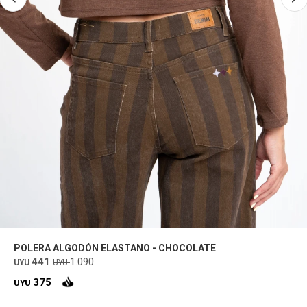
POLERA ALGODÓN ELASTANO - CHOCOLATE
441
1.090
UYU
UYU
375
UYU