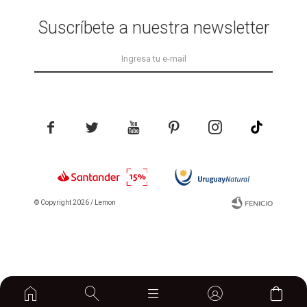
Suscríbete a nuestra newsletter





© Copyright 2026 / Lemon
home

Fenicio