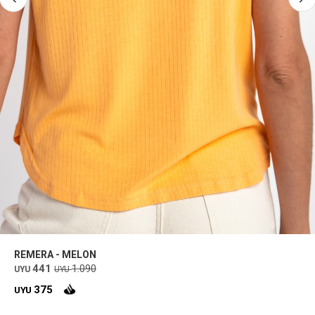
REMERA - MELON
441
1.090
UYU
UYU
375
UYU