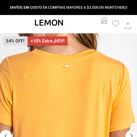
home
54
+10% Extra ¡HOY!