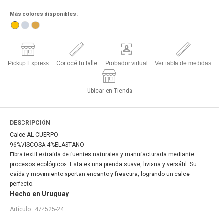
Más colores disponibles:
Pickup Express
Conocé tu talle
Probador virtual
Ver tabla de medidas
Ubicar en Tienda
DESCRIPCIÓN
Calce AL CUERPO
96%VISCOSA 4%ELASTANO
Fibra textil extraída de fuentes naturales y manufacturada mediante
procesos ecológicos. Esta es una prenda suave, liviana y versátil. Su
caída y movimiento aportan encanto y frescura, logrando un calce
perfecto.
Hecho en Uruguay
474525-24