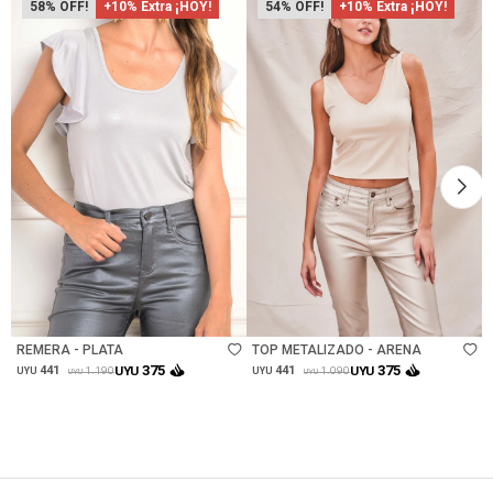
58
+10% Extra ¡HOY!
54
+10% Extra ¡HOY!
Talle
Talle
REMERA - PLATA
TOP METALIZADO - ARENA
375
375
441
UYU
441
UYU
1.190
1.090
UYU
UYU
UYU
UYU